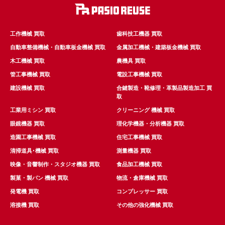
工作機械 買取
歯科技工機器 買取
自動車整備機械・自動車板金機械 買取
金属加工機械・建築板金機械 買取
木工機械 買取
農機具 買取
管工事機械 買取
電設工事機械 買取
建設機械 買取
合鍵製造・靴修理・革製品製造加工 買
取
工業用ミシン 買取
クリーニング 機械 買取
眼鏡機器 買取
理化学機器・分析機器 買取
造園工事機械 買取
住宅工事機械 買取
清掃道具･機械 買取
測量機器 買取
映像・音響制作・スタジオ機器 買取
食品加工機械 買取
製菓・製パン 機械 買取
物流・倉庫機械 買取
発電機 買取
コンプレッサー 買取
溶接機 買取
その他の強化機械 買取