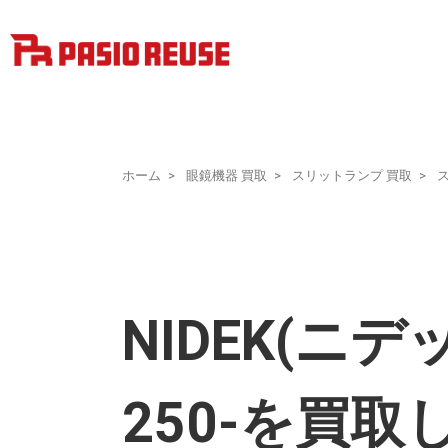
ホーム
眼鏡機器 買取
スリットランプ 買取
NIDEK(ニデ
250-を買