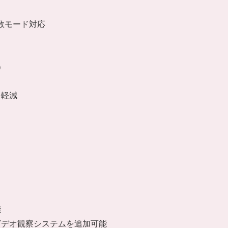
数モード対応
）
を軽減
能
ビデオ観察システムを追加可能