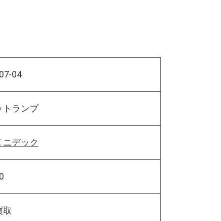
07-04
ットランプ
EK ニデック
0
買取