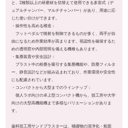
と、2種類以上の研磨材を切替えて使用できる多室式（デ
ュアルチャンバー、マルチチャンバー）があり、用途に応
じた使い分けができます。
・操作性を高める構造：
フットペダルで噴射を制御できるものが多く、両手が自
由になるため作業効率が高まります。視認性を確保するた
めの透明窓や内部照明を備える機種もあります。
・集塵装置や安全設計：
ブラスト中の粉塵を吸引する集塵機能や、防塵フィルタ
ー、静音設計などが組み込まれており、作業環境や安全性
にも配慮されています。
・コンパクトから大型までのラインナップ：
個人ラボ向けの卓上型コンパクト機から、技工所や大学
向けの大型高機能機まで多様なバリエーションがありま
す。
歯科技工用サンドブラスターは、補綴物の清浄化・粗面