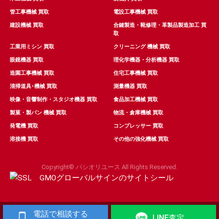
管工事機械 買取
電設工事機械 買取
建設機械 買取
合鍵製造・靴修理・革製品製造加工 買
取
工業用ミシン 買取
クリーニング 機械 買取
眼鏡機器 買取
理化学機器・分析機器 買取
造園工事機械 買取
住宅工事機械 買取
清掃道具･機械 買取
測量機器 買取
映像・音響制作・スタジオ機器 買取
食品加工機械 買取
製菓・製パン 機械 買取
物流・倉庫機械 買取
発電機 買取
コンプレッサー 買取
溶接機 買取
その他の強化機械 買取
Copyright© パシオリユース All Rights Reserved.
電話で相談する
LINE査定