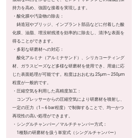
持力を高め、強固な接着を実現します。
・酸化膜や汚染物の除去：
鋳造冠やブリッジ、インプラント部品などに付着した酸
化膜、油脂、埋没材残渣を効率的に除去し、清浄な表面を
得ることができます。
・多彩な研磨材への対応：
酸化アルミナ（アルミナサンド）、シリカコーティング
材、ガラスビーズなど多様な研磨材を使用でき、用途に応
じた表面処理が可能です。粒度はおおむね 25µm～250µm
程度が一般的です。
・圧縮空気を利用した高精度加工：
コンプレッサーからの圧縮空気により研磨材を噴射し、
一定の圧力（1～6 bar程度）で制御することで、均一かつ
再現性の高い処理ができます。
・シングルチャンバー／マルチチャンバー方式：
1種類の研磨材を扱う単室式（シングルチャンバー）