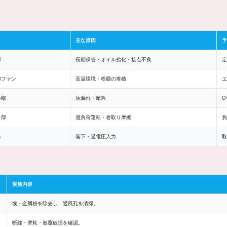
主な原因
予
部
長期保管・オイル劣化・接点不良
定
却ファン
高温環境・粉塵の堆積
エ
ル部
油漏れ・摩耗
O
キ部
過負荷運転・巻取り摩擦
負
路
落下・過電圧入力
取
実施内容
埃・金属粉を除去し、通風孔を清掃。
断線・摩耗・被覆破損を確認。