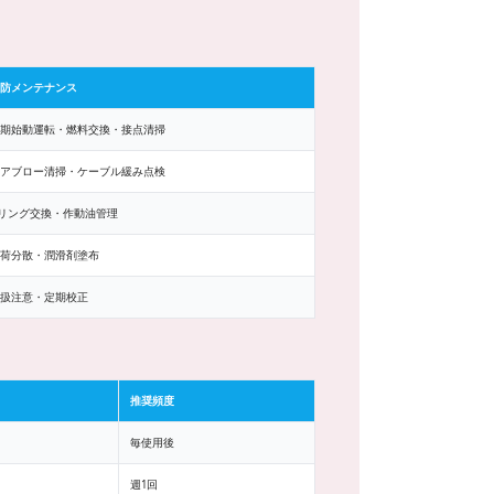
防メンテナンス
期始動運転・燃料交換・接点清掃
アブロー清掃・ケーブル緩み点検
リング交換・作動油管理
荷分散・潤滑剤塗布
扱注意・定期校正
推奨頻度
毎使用後
週1回