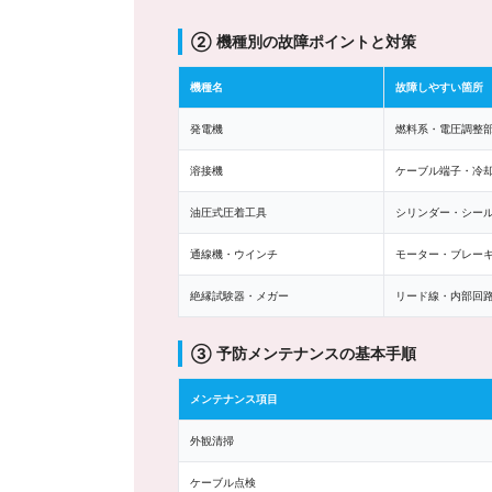
② 機種別の故障ポイントと対策
機種名
故障しやすい箇所
発電機
燃料系・電圧調整
溶接機
ケーブル端子・冷
油圧式圧着工具
シリンダー・シー
通線機・ウインチ
モーター・ブレー
絶縁試験器・メガー
リード線・内部回
③ 予防メンテナンスの基本手順
メンテナンス項目
外観清掃
ケーブル点検