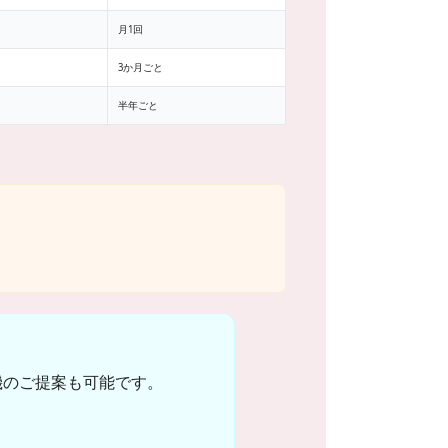
月1回
3か月ごと
半年ごと
機のご提案も可能です。