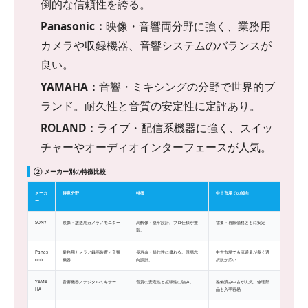
倒的な信頼性を誇る。
Panasonic：
映像・音響両分野に強く、業務用
カメラや収録機器、音響システムのバランスが
良い。
YAMAHA：
音響・ミキシングの分野で世界的ブ
ランド。耐久性と音質の安定性に定評あり。
ROLAND：
ライブ・配信系機器に強く、スイッ
チャーやオーディオインターフェースが人気。
② メーカー別の特徴比較
メーカ
得意分野
特徴
中古市場での傾向
ー
SONY
映像・放送用カメラ／モニター
高解像・堅牢設計。プロ仕様が豊
需要・再販価格ともに安定
富。
Panas
業務用カメラ／録画装置／音響
長寿命・操作性に優れる。現場志
中古市場でも流通量が多く選
onic
機器
向設計。
択肢が広い
YAMA
音響機器／デジタルミキサー
音質の安定性と拡張性に強み。
整備済み中古が人気。修理部
HA
品も入手容易