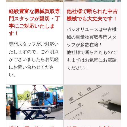
他社様で断られた
中古
経験豊富な機械買取専
機械でも大丈夫です！
門
スタッフが親切・丁
寧に
ご対応いたしま
パシオリユースは中古機
す！
械の重量物買取専門スタ
専門スタッフがご対応い
ッフが多数在籍！
たしますので、ご不明点
他社様で断られたもので
がございましたらお気軽
もまずはお気軽にお電話
にお問い合わせくださ
ください！
い。