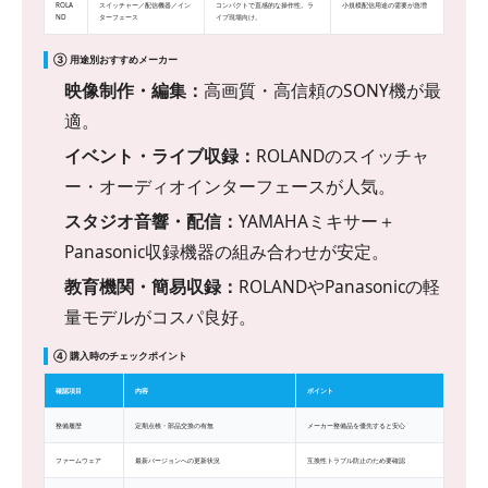
ROLA
スイッチャー／配信機器／イン
コンパクトで直感的な操作性。ラ
小規模配信用途の需要が急増
ND
ターフェース
イブ現場向け。
③ 用途別おすすめメーカー
映像制作・編集：
高画質・高信頼のSONY機が最
適。
イベント・ライブ収録：
ROLANDのスイッチャ
ー・オーディオインターフェースが人気。
スタジオ音響・配信：
YAMAHAミキサー＋
Panasonic収録機器の組み合わせが安定。
教育機関・簡易収録：
ROLANDやPanasonicの軽
量モデルがコスパ良好。
④ 購入時のチェックポイント
確認項目
内容
ポイント
整備履歴
定期点検・部品交換の有無
メーカー整備品を優先すると安心
ファームウェア
最新バージョンへの更新状況
互換性トラブル防止のため要確認