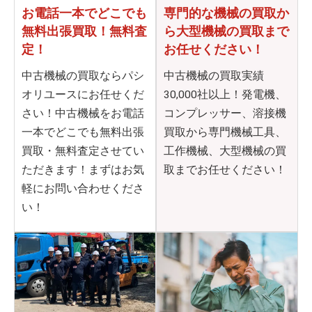
お電話一本でどこでも
専門的な機械の買取か
無料出張買取！無料査
ら
大型機械の買取まで
定！
お任せください！
中古機械の買取ならパシ
中古機械の買取実績
オリユースにお任せくだ
30,000社以上！発電機、
さい！中古機械をお電話
コンプレッサー、溶接機
一本でどこでも無料出張
買取から専門機械工具、
買取・無料査定させてい
工作機械、大型機械の買
ただきます！まずはお気
取までお任せください！
軽にお問い合わせくださ
い！