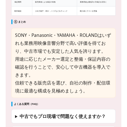
保証期間
販売業者による保証の有無
業務用途は最低3か月保証を目安に
動作確認
入出力端子・表示・ノイズなどをチェック
購入前にテストを実施
⑤ まとめ
SONY・Panasonic・YAMAHA・ROLANDはいず
れも業務用映像音響分野で高い評価を得てお
り、中古市場でも安定した人気を誇ります。
用途に応じたメーカー選定と整備・保証内容の
確認を行うことで、安心して中古機器を導入で
きます。
信頼できる販売店を選び、自社の制作・配信環
境に最適な構成を見極めましょう。
よくある質問（FAQ）
中古でもプロ現場で問題なく使えますか？