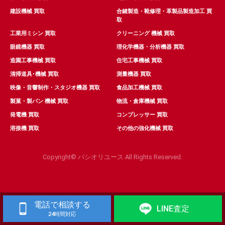
建設機械 買取
合鍵製造・靴修理・革製品製造加工 買
取
工業用ミシン 買取
クリーニング 機械 買取
眼鏡機器 買取
理化学機器・分析機器 買取
造園工事機械 買取
住宅工事機械 買取
清掃道具･機械 買取
測量機器 買取
映像・音響制作・スタジオ機器 買取
食品加工機械 買取
製菓・製パン 機械 買取
物流・倉庫機械 買取
発電機 買取
コンプレッサー 買取
溶接機 買取
その他の強化機械 買取
Copyright© パシオリユース All Rights Reserved.
電話で相談する
LINE査定
24時間対応