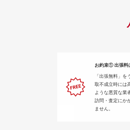
お約束① 出張
「出張無料」を
取不成立時には
ような悪質な業
訪問・査定にか
ません。