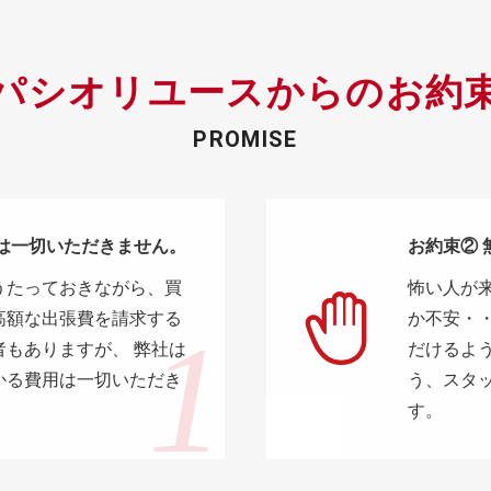
パシオリユースからの
お約
PROMISE
料は一切いただきません。
お約束②
うたっておきながら、買
怖い人が
高額な出張費を請求する
か不安・
者もありますが、 弊社は
だけるよ
かる費用は一切いただき
う、スタ
す。