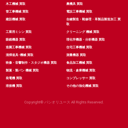
木工機械 買取
農機具 買取
管工事機械 買取
電設工事機械 買取
建設機械 買取
合鍵製造・靴修理・革製品製造加工 買
取
工業用ミシン 買取
クリーニング 機械 買取
眼鏡機器 買取
理化学機器・分析機器 買取
造園工事機械 買取
住宅工事機械 買取
清掃道具･機械 買取
測量機器 買取
映像・音響制作・スタジオ機器 買取
食品加工機械 買取
製菓・製パン 機械 買取
物流・倉庫機械 買取
発電機 買取
コンプレッサー 買取
溶接機 買取
その他の強化機械 買取
Copyright© パシオリユース All Rights Reserved.