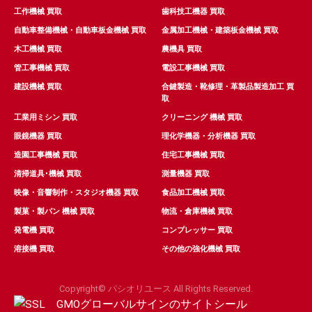
工作機械 買取
歯科技工機器 買取
自動車整備機械・自動車板金機械 買取
金属加工機械・建築板金機械 買取
木工機械 買取
農機具 買取
管工事機械 買取
電設工事機械 買取
建設機械 買取
合鍵製造・靴修理・革製品製造加工 買
取
工業用ミシン 買取
クリーニング 機械 買取
眼鏡機器 買取
理化学機器・分析機器 買取
造園工事機械 買取
住宅工事機械 買取
清掃道具･機械 買取
測量機器 買取
映像・音響制作・スタジオ機器 買取
食品加工機械 買取
製菓・製パン 機械 買取
物流・倉庫機械 買取
発電機 買取
コンプレッサー 買取
溶接機 買取
その他の強化機械 買取
Copyright© パシオリユース All Rights Reserved.