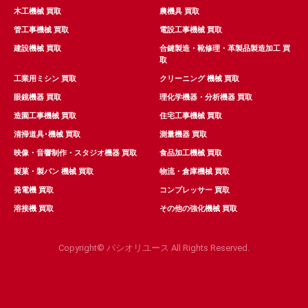
木工機械 買取
農機具 買取
管工事機械 買取
電設工事機械 買取
建設機械 買取
合鍵製造・靴修理・革製品製造加工 買
取
工業用ミシン 買取
クリーニング 機械 買取
眼鏡機器 買取
理化学機器・分析機器 買取
造園工事機械 買取
住宅工事機械 買取
清掃道具･機械 買取
測量機器 買取
映像・音響制作・スタジオ機器 買取
食品加工機械 買取
製菓・製パン 機械 買取
物流・倉庫機械 買取
発電機 買取
コンプレッサー 買取
溶接機 買取
その他の強化機械 買取
Copyright© パシオリユース All Rights Reserved.