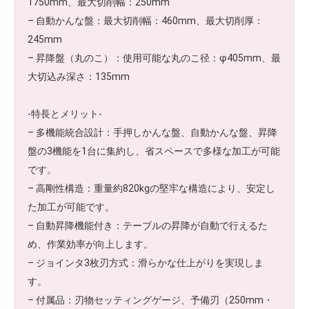
1750mm、最大切削幅：250mm
– 自動かんな盤：最大切削幅：460mm、最大切削厚：
245mm
– 昇降盤（丸のこ）：使用可能な丸のこ径：φ405mm、最
大切込み深さ：135mm
-特長とメリット-
– 多機能統合設計：手押しかんな盤、自動かんな盤、昇降
盤の3機能を1台に集約し、省スペースで多様な加工が可能
です。
– 高剛性構造：重量約820kgの堅牢な構造により、安定し
た加工が可能です。
– 自動昇降機能付き：テーブルの昇降が自動で行えるた
め、作業効率が向上します。
– ジョインタ3枚刃方式：滑らかな仕上がりを実現しま
す。
– 付属品：刃物セッティングゲージ、予備刃（250mm・