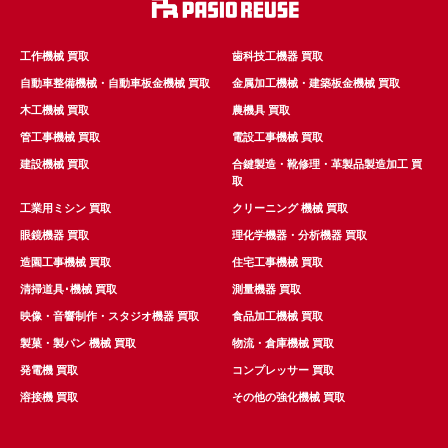
工作機械 買取
歯科技工機器 買取
自動車整備機械・自動車板金機械 買取
金属加工機械・建築板金機械 買取
木工機械 買取
農機具 買取
管工事機械 買取
電設工事機械 買取
建設機械 買取
合鍵製造・靴修理・革製品製造加工 買
取
工業用ミシン 買取
クリーニング 機械 買取
眼鏡機器 買取
理化学機器・分析機器 買取
造園工事機械 買取
住宅工事機械 買取
清掃道具･機械 買取
測量機器 買取
映像・音響制作・スタジオ機器 買取
食品加工機械 買取
製菓・製パン 機械 買取
物流・倉庫機械 買取
発電機 買取
コンプレッサー 買取
溶接機 買取
その他の強化機械 買取