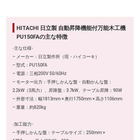
HITACHI 日立製 自動昇降機能付万能木工機
PU150FAの主な特徴
-主な仕様-
– メーカー：日立製作所（現・ハイコーキ）
– 型式：PU150FA
– 電源：三相200V 50/60Hz
– モーター出力：手押しかんな盤・自動かんな盤：
2.2kW（3馬力）、昇降盤：3.7kW、テーブル昇降：90W
– 外形寸法：幅1813mm × 奥行1750mm × 高さ1106mm
– 重量：約820kg
-加工能力-
– 手押しかんな盤：テーブルサイズ：250mm ×