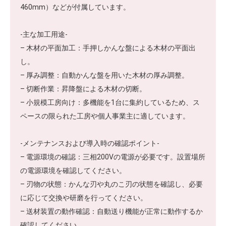
460mm）などが付属しています。
-主な加工用途-
– 木材の平面加工：手押しかんな盤による木材の平面出
し。
– 厚み調整：自動かんな盤を用いた木材の厚み調整。
– 切断作業：昇降盤による木材の切断。
– 小規模工房向け：多機能を1台に集約しているため、ス
ペースの限られた工房や個人事業主に適しています。
-メンテナンスおよび導入時の確認ポイント-
– 電源環境の確認：三相200Vの電源が必要です。設置場所
の電源環境を確認してください。
– 刃物の状態：かんな刃や丸のこ刃の状態を確認し、必要
に応じて交換や研磨を行ってください。
– 送材装置の動作確認：自動送り機能が正常に動作するか
確認してください。