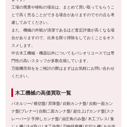
工場の廃業や移転の場合は、まとめて買い取ってもらうこ
とで高く売ることができる場合がありますのでその点も考
慮してみてください。
また、機械の外観が清潔であるほど査定評価が高くなる場
合がありますので、出来る限り掃除をしておくことをオス
スメします。
中古木工機械・機器以外についてもパシオリユースでは専
門性の高いスタッフが多数在籍しています。
万能機売却ををご検討の際はまずはお気軽にお問い合わせ
ください。
木工機械の高価買取一覧
パネルソー/ 横切盤/ 昇降盤/ 自動カンナ盤/ 自動一面カン
ナ盤(プレナー) 自動二面カンナ盤/ 超仕上げカンナ盤(スク
レーパー)/ 手押しカンナ盤/ 油圧角のみ盤/ 木工プレス/ 集
じん機/ ほぞ取り/ 木工旋盤/ 刃物研磨機/ 釘打ち機/ を出張