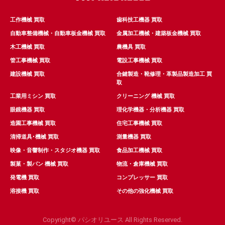
工作機械 買取
歯科技工機器 買取
自動車整備機械・自動車板金機械 買取
金属加工機械・建築板金機械 買取
木工機械 買取
農機具 買取
管工事機械 買取
電設工事機械 買取
建設機械 買取
合鍵製造・靴修理・革製品製造加工 買
取
工業用ミシン 買取
クリーニング 機械 買取
眼鏡機器 買取
理化学機器・分析機器 買取
造園工事機械 買取
住宅工事機械 買取
清掃道具･機械 買取
測量機器 買取
映像・音響制作・スタジオ機器 買取
食品加工機械 買取
製菓・製パン 機械 買取
物流・倉庫機械 買取
発電機 買取
コンプレッサー 買取
溶接機 買取
その他の強化機械 買取
Copyright© パシオリユース All Rights Reserved.