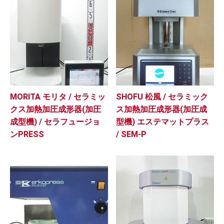
MORITA モリタ / セラミッ
SHOFU 松風 / セラミック
クス加熱加圧成形器(加圧
ス加熱加圧成形器(加圧成
成型機) / セラフュージョ
型機) エステマットプラス
ンPRESS
/ SEM-P