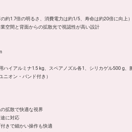
灯の約1.7倍の明るさ、消費電力は約1/5、寿命は約20倍に向上
作業空間と背面からの拡散光で視認性が高い設計
m
専用ハイアルミナ1.5 kg、スペアノズル各1、シリカゲル500 
（ユニオン・バンド付き）
光の拡散で快適な視界
用途に対応
プ付きで細かい操作も快適