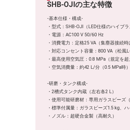
SHB-OJIの主な特徴
-基本仕様・構成-
・型式：SHB‑OJI（LED仕様のハイ
・電源：AC100 V 50/60 Hz
・消費電力：定格25 VA（集塵器接続時は
・対応コンセント容量：800 VA（松
・最高使用空気圧：0.8 MPa（規定を
・空気消費量：約42 L/分（0.5 MPa時
-研磨・タンク構成-
・2槽式タンク内蔵（左右各2 L）
・使用可能研磨材：専用ガラスビーズ（最大
・標準付属量：ガラスビーズ1.5 kg、ハイ
・ノズル：超硬合金製（高耐久）