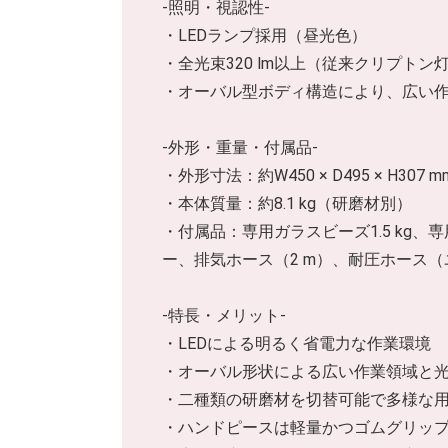
-照明・視認性-
・LEDランプ採用（昼光色）
・全光束320 lm以上（従来クリプトン
・オーバル型ボディ構造により、広い
-外形・重量・付属品-
・外形寸法：約W450 × D495 × H307 m
・本体質量：約8.1 kg（研磨材別）
・付属品：専用ガラスビーズ1.5 kg、
ー、排気ホース（2 m）、耐圧ホース
-特長・メリット-
・LEDによる明るく省電力な作業環境
・オーバル形状による広い作業領域と
・二種類の研磨材を切替可能で多様な
・ハンドピースは軽量かつゴムグリッ