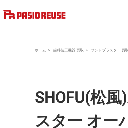
ホーム
歯科技工機器 買取
サンドブラスター 買
SHOFU(松
スター オーバ