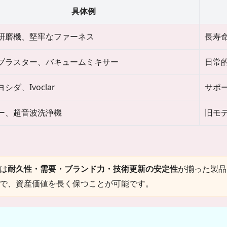
具体例
研磨機、堅牢なファーネス
長寿
ブラスター、バキュームミキサー
日常
シダ、Ivoclar
サポ
ー、超音波洗浄機
旧モ
は
耐久性・需要・ブランド力・技術更新の安定性
が揃った製品
で、資産価値を長く保つことが可能です。
？