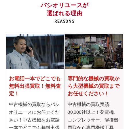
パシオリユースが
選ばれる理由
REASONS
お電話一本でどこでも
専門的な機械の買取か
無料出張買取！無料査
ら
大型機械の買取まで
定！
お任せください！
中古機械の買取ならパシ
中古機械の買取実績
オリユースにお任せくだ
30,000社以上！発電機、
さい！中古機械をお電話
コンプレッサー、溶接機
一本でどこでも無料出張
買取から専門機械工具、