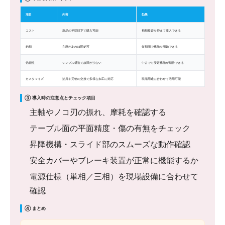
項目
内容
効果
コスト
新品の半額以下で購入可能
初期投資を抑えて導入できる
納期
在庫があれば即納可
短期間で稼働を開始できる
信頼性
シンプル構造で故障が少ない
中古でも安定稼働が期待できる
カスタマイズ
治具や刃物の交換で多様な加工に対応
現場用途に合わせて活用可能
③ 導入時の注意点とチェック項目
主軸やノコ刃の振れ、摩耗を確認する
テーブル面の平面精度・傷の有無をチェック
昇降機構・スライド部のスムーズな動作確認
安全カバーやブレーキ装置が正常に機能するか
電源仕様（単相／三相）を現場設備に合わせて
確認
④ まとめ