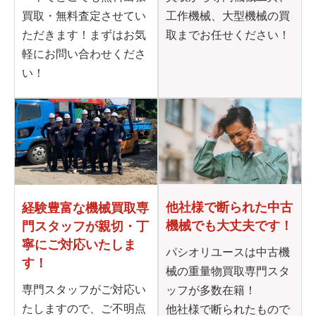
買取・無料査定させてい
工作機械、大型機械の買
ただきます！まずはお気
取までお任せください！
軽にお問い合わせくださ
い！
他社様で断られた
中古
経験豊富な機械買取専
機械でも大丈夫です！
門
スタッフが親切・丁
寧に
ご対応いたしま
パシオリユースは中古機
す！
械の重量物買取専門スタ
専門スタッフがご対応い
ッフが多数在籍！
たしますので、ご不明点
他社様で断られたもので