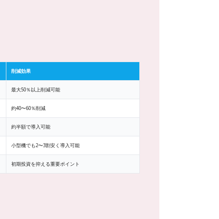
削減効果
最大50％以上削減可能
約40〜60％削減
約半額で導入可能
小型機でも2〜3割安く導入可能
初期投資を抑える重要ポイント