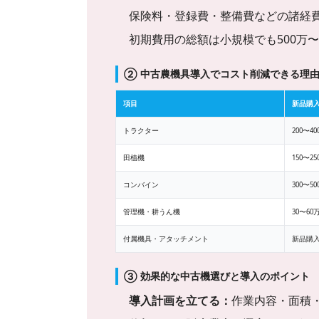
保険料・登録費・整備費などの諸経
初期費用の総額は小規模でも500万〜
② 中古農機具導入でコスト削減できる理
項目
新品購
トラクター
200〜4
田植機
150〜2
コンバイン
300〜5
管理機・耕うん機
30〜6
付属機具・アタッチメント
新品購
③ 効果的な中古機選びと導入のポイント
導入計画を立てる：
作業内容・面積