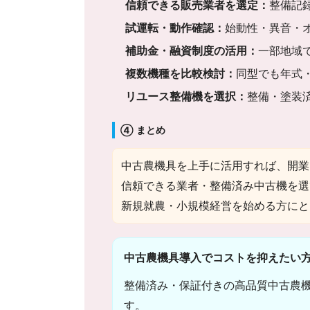
信頼できる販売業者を選定：
整備記
試運転・動作確認：
始動性・異音・
補助金・融資制度の活用：
一部地域
複数機種を比較検討：
同型でも年式
リユース整備機を選択：
整備・塗装
④ まとめ
中古農機具を上手に活用すれば、開業
信頼できる業者・整備済み中古機を選
新規就農・小規模経営を始める方にと
中古農機具導入でコストを抑えたい
整備済み・保証付きの高品質中古農
す。