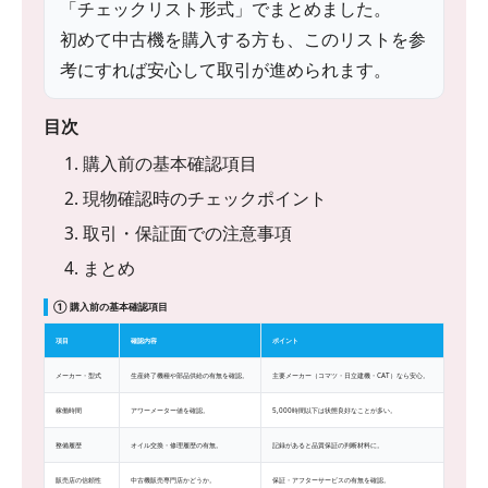
「チェックリスト形式」でまとめました。
初めて中古機を購入する方も、このリストを参
考にすれば安心して取引が進められます。
目次
1. 購入前の基本確認項目
2. 現物確認時のチェックポイント
3. 取引・保証面での注意事項
4. まとめ
① 購入前の基本確認項目
項目
確認内容
ポイント
メーカー・型式
生産終了機種や部品供給の有無を確認。
主要メーカー（コマツ・日立建機・CAT）なら安心。
稼働時間
アワーメーター値を確認。
5,000時間以下は状態良好なことが多い。
整備履歴
オイル交換・修理履歴の有無。
記録があると品質保証の判断材料に。
販売店の信頼性
中古機販売専門店かどうか。
保証・アフターサービスの有無を確認。