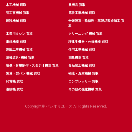
木工機械 買取
農機具 買取
管工事機械 買取
電設工事機械 買取
建設機械 買取
合鍵製造・靴修理・革製品製造加工 買
取
工業用ミシン 買取
クリーニング 機械 買取
眼鏡機器 買取
理化学機器・分析機器 買取
造園工事機械 買取
住宅工事機械 買取
清掃道具･機械 買取
測量機器 買取
映像・音響制作・スタジオ機器 買取
食品加工機械 買取
製菓・製パン 機械 買取
物流・倉庫機械 買取
発電機 買取
コンプレッサー 買取
溶接機 買取
その他の強化機械 買取
Copyright© パシオリユース All Rights Reserved.