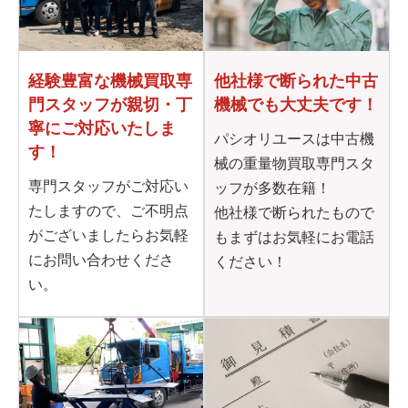
他社様で断られた
中古
経験豊富な機械買取専
機械でも大丈夫です！
門
スタッフが親切・丁
寧に
ご対応いたしま
パシオリユースは中古機
す！
械の重量物買取専門スタ
専門スタッフがご対応い
ッフが多数在籍！
たしますので、ご不明点
他社様で断られたもので
がございましたらお気軽
もまずはお気軽にお電話
にお問い合わせくださ
ください！
い。