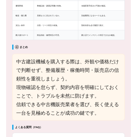
書類関係
整備記録・譲渡証明書の有無。
名義変更手続きが可能か確認。
輸送・搬入費
見積もりに含まれているか。
別途費用になるケースもある。
支払い条件
分割・リース対応の有無。
契約内容を必ず書面で残す。
購入後サポート
部品供給・修理対応の可否。
購入店でメンテナンス対応できるか確認。
④ まとめ
中古建設機械を購入する際は、外観や価格だけ
で判断せず、整備履歴・稼働時間・販売店の信
頼性を重視しましょう。
現物確認を怠らず、契約内容を明確にしておく
ことで、トラブルを未然に防げます。
信頼できる中古機販売業者を選び、長く使える
一台を見極めることが成功の鍵です。
よくある質問（FAQ）