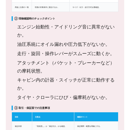
用途と仕様の一致
現場の作業条件に適合するか。
サイズ・出力・走行方式を要確認。
② 現物確認時のチェックポイント
エンジン始動性・アイドリング音に異常がない
か。
油圧系統にオイル漏れや圧力低下がないか。
走行・旋回・操作レバーがスムーズに動くか。
アタッチメント（バケット・ブレーカーなど）
の摩耗状態。
キャビン内の計器・スイッチが正常に動作する
か。
タイヤ・クローラにひび・偏摩耗がないか。
③ 取引・保証面での注意事項
項目
注意点
確認ポイント
保証内容
「現状渡し」か「保証付き」かを確認。
保証期間・範囲を明確にする。