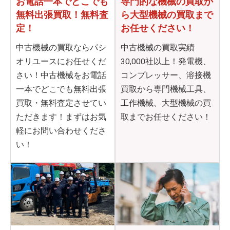
お電話一本でどこでも
専門的な機械の買取か
無料出張買取！無料査
ら
大型機械の買取まで
定！
お任せください！
中古機械の買取ならパシ
中古機械の買取実績
オリユースにお任せくだ
30,000社以上！発電機、
さい！中古機械をお電話
コンプレッサー、溶接機
一本でどこでも無料出張
買取から専門機械工具、
買取・無料査定させてい
工作機械、大型機械の買
ただきます！まずはお気
取までお任せください！
軽にお問い合わせくださ
い！