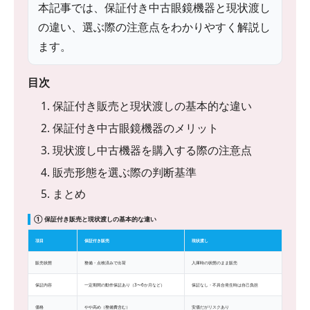
本記事では、保証付き中古眼鏡機器と現状渡し
の違い、選ぶ際の注意点をわかりやすく解説し
ます。
目次
1. 保証付き販売と現状渡しの基本的な違い
2. 保証付き中古眼鏡機器のメリット
3. 現状渡し中古機器を購入する際の注意点
4. 販売形態を選ぶ際の判断基準
5. まとめ
① 保証付き販売と現状渡しの基本的な違い
項目
保証付き販売
現状渡し
販売状態
整備・点検済みで出荷
入庫時の状態のまま販売
保証内容
一定期間の動作保証あり（3〜6か月など）
保証なし・不具合発生時は自己負担
価格
やや高め（整備費含む）
安価だがリスクあり