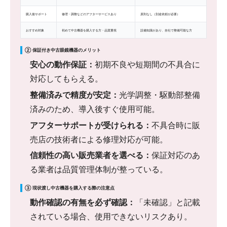
購入後サポート
修理・調整などのアフターサービスあり
原則なし（別途依頼が必要）
おすすめ対象
初めて中古機器を購入する方・品質重視
設備知識があり、自社で整備可能な方
② 保証付き中古眼鏡機器のメリット
安心の動作保証：
初期不良や短期間の不具合に
対応してもらえる。
整備済みで精度が安定：
光学調整・駆動部整備
済みのため、導入後すぐ使用可能。
アフターサポートが受けられる：
不具合時に販
売店の技術者による修理対応が可能。
信頼性の高い販売業者を選べる：
保証対応のあ
る業者は品質管理体制が整っている。
③ 現状渡し中古機器を購入する際の注意点
動作確認の有無を必ず確認：
「未確認」と記載
されている場合、使用できないリスクあり。