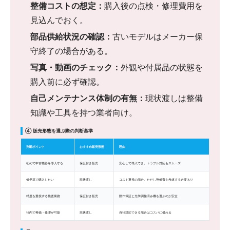
整備コストの想定：
購入後の点検・修理費用を
見込んでおく。
部品供給状況の確認：
古いモデルはメーカー保
守終了の場合がある。
写真・動画のチェック：
外観や付属品の状態を
購入前に必ず確認。
自己メンテナンス体制の有無：
現状渡しは整備
知識や工具を持つ業者向け。
④ 販売形態を選ぶ際の判断基準
判断ポイント
おすすめ販売形態
理由
初めて中古機器を導入する
保証付き販売
安心して導入でき、トラブル対応もスムーズ
低予算で購入したい
現状渡し
コスト重視の場合。ただし整備費を考慮する必要あり
精度を重視する検査業務
保証付き販売
動作保証と光学調整済み機を選ぶのが安全
社内で整備・修理が可能
現状渡し
自社対応できる場合はコスパに優れる