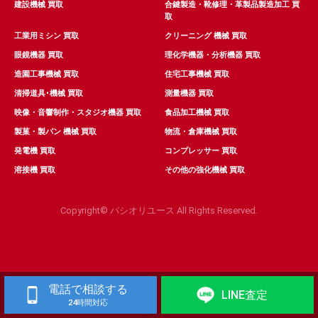
建設機械 買取
合鍵製造・靴修理・革製品製造加工 買
取
工業用ミシン 買取
クリーニング 機械 買取
眼鏡機器 買取
理化学機器・分析機器 買取
造園工事機械 買取
住宅工事機械 買取
清掃道具･機械 買取
測量機器 買取
映像・音響制作・スタジオ機器 買取
食品加工機械 買取
製菓・製パン 機械 買取
物流・倉庫機械 買取
発電機 買取
コンプレッサー 買取
溶接機 買取
その他の強化機械 買取
Copyright© パシオリユース All Rights Reserved.
電話で相談する
LINE査定
24時間対応