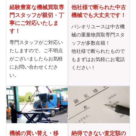
他社様で断られた
中古
経験豊富な機械買取専
機械でも大丈夫です！
門
スタッフが親切・丁
寧に
ご対応いたしま
パシオリユースは中古機
す！
械の重量物買取専門スタ
専門スタッフがご対応い
ッフが多数在籍！
たしますので、ご不明点
他社様で断られたもので
がございましたらお気軽
もまずはお気軽にお電話
にお問い合わせくださ
ください！
い。
機械の買い替え・移
納得できない査定額の