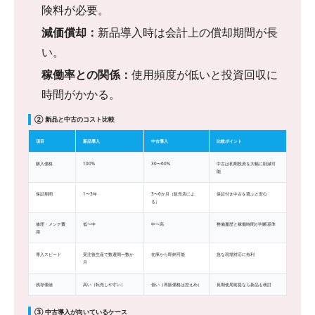
険料が必要。
減価償却：
新品導入時は会計上の償却期間が長
い。
稼働率との関係：
使用頻度が低いと投資回収に
時間がかかる。
② 新品と中古のコスト比較
項目
新品導入
中古導入
比較ポイント
購入価格
100%
30〜60%
中古は初期投資を大幅に削減可
能
保証期間
1〜3年
3〜6か月（販売店によ
保証付き中古を選ぶと安心
る）
修理・メンテ費
低〜中
中〜高
整備履歴と稼働時間が判断基準
用
導入スピード
受注後生産で数週間〜数か
在庫から即納可能
急な現場対応に有利
月
残存価値
高い（転売しやすい）
低い（再販価格は控えめ）
長期使用前提なら新品も検討
③ 中古導入が向いているケース