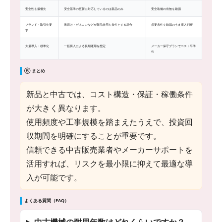
安全性を最優先
安全基準の更新に対応しているのは新品のみ
安全装備の有無を確認
ブランド・取引先要
元請け・ゼネコンなどが新品使用を条件とする場合
必要条件を確認のうえ導入判断
求
大量導入・標準化
一括購入による長期運用を想定
メーカー保守プランでコスト平準
化
⑤ まとめ
新品と中古では、コスト構造・保証・稼働条件
が大きく異なります。
使用頻度や工事規模を踏まえたうえで、投資回
収期間を明確にすることが重要です。
信頼できる中古販売業者やメーカーサポートを
活用すれば、リスクを最小限に抑えて最適な導
入が可能です。
よくある質問（FAQ）