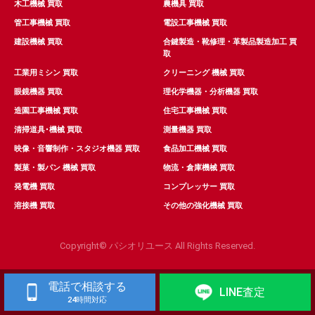
木工機械 買取
農機具 買取
管工事機械 買取
電設工事機械 買取
建設機械 買取
合鍵製造・靴修理・革製品製造加工 買
取
工業用ミシン 買取
クリーニング 機械 買取
眼鏡機器 買取
理化学機器・分析機器 買取
造園工事機械 買取
住宅工事機械 買取
清掃道具･機械 買取
測量機器 買取
映像・音響制作・スタジオ機器 買取
食品加工機械 買取
製菓・製パン 機械 買取
物流・倉庫機械 買取
発電機 買取
コンプレッサー 買取
溶接機 買取
その他の強化機械 買取
Copyright© パシオリユース All Rights Reserved.
電話で相談する
LINE査定
24時間対応