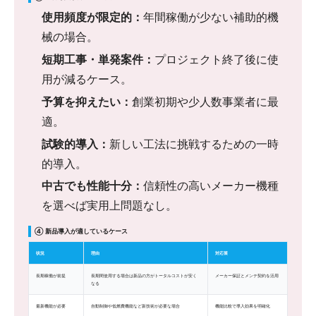
使用頻度が限定的：
年間稼働が少ない補助的機
械の場合。
短期工事・単発案件：
プロジェクト終了後に使
用が減るケース。
予算を抑えたい：
創業初期や少人数事業者に最
適。
試験的導入：
新しい工法に挑戦するための一時
的導入。
中古でも性能十分：
信頼性の高いメーカー機種
を選べば実用上問題なし。
④ 新品導入が適しているケース
状況
理由
対応策
長期稼働が前提
長期間使用する場合は新品の方がトータルコストが安く
メーカー保証とメンテ契約を活用
なる
最新機能が必要
自動制御や低燃費機能など新技術が必要な場合
機能比較で導入効果を明確化