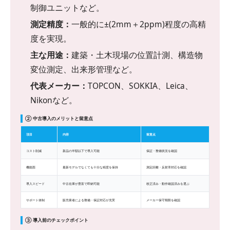
制御ユニットなど。
測定精度：
一般的に±(2mm＋2ppm)程度の高精
度を実現。
主な用途：
建築・土木現場の位置計測、構造物
変位測定、出来形管理など。
代表メーカー：
TOPCON、SOKKIA、Leica、
Nikonなど。
② 中古導入のメリットと留意点
項目
内容
留意点
コスト削減
新品の半額以下で導入可能
保証・整備状況を確認
機能面
最新モデルでなくても十分な精度を保持
測定距離・反射率対応を確認
導入スピード
中古在庫が豊富で即納可能
校正済み・動作確認済みを選ぶ
サポート体制
販売業者による整備・保証対応が充実
メーカー保守期限を確認
③ 導入前のチェックポイント