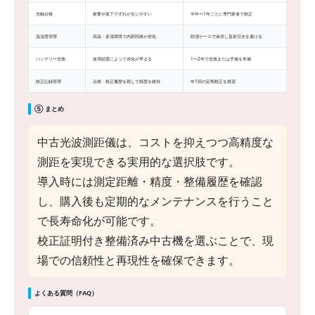
光軸点検
衝撃や落下でずれが生じやすい
半年〜1年ごとに専門業者で校正
温湿度管理
高温・多湿環境で内部回路が劣化
防湿ケースで保管し直射日光を避ける
バッテリー交換
使用頻度によって劣化が早まる
1〜2年で交換または予備を常備
校正記録管理
点検・校正履歴を残して精度を維持
年1回の定期校正を推奨
⑤ まとめ
中古光波測距儀は、コストを抑えつつ高精度な
測距を実現できる実用的な選択肢です。
導入時には測定距離・精度・整備履歴を確認
し、購入後も定期的なメンテナンスを行うこと
で長寿命化が可能です。
校正証明付き整備済み中古機を選ぶことで、現
場での信頼性と再現性を確保できます。
よくある質問（FAQ）