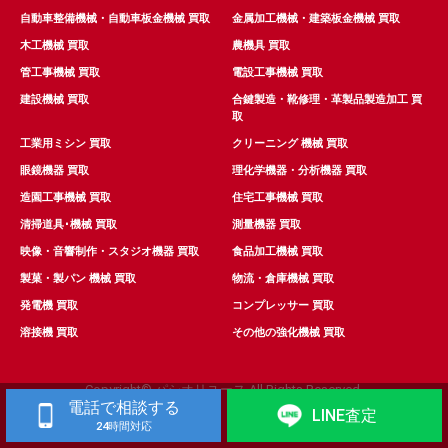
自動車整備機械・自動車板金機械 買取
金属加工機械・建築板金機械 買取
木工機械 買取
農機具 買取
管工事機械 買取
電設工事機械 買取
建設機械 買取
合鍵製造・靴修理・革製品製造加工 買
取
工業用ミシン 買取
クリーニング 機械 買取
眼鏡機器 買取
理化学機器・分析機器 買取
造園工事機械 買取
住宅工事機械 買取
清掃道具･機械 買取
測量機器 買取
映像・音響制作・スタジオ機器 買取
食品加工機械 買取
製菓・製パン 機械 買取
物流・倉庫機械 買取
発電機 買取
コンプレッサー 買取
溶接機 買取
その他の強化機械 買取
Copyright© パシオリユース All Rights Reserved.
電話で相談する
LINE査定
24時間対応