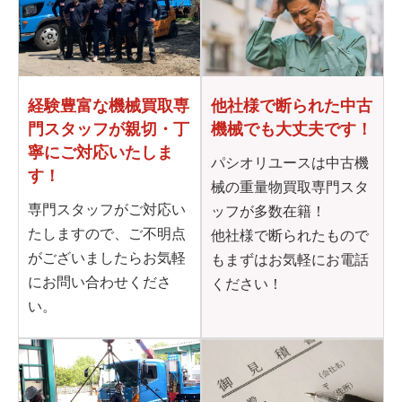
他社様で断られた
中古
経験豊富な機械買取専
機械でも大丈夫です！
門
スタッフが親切・丁
寧に
ご対応いたしま
パシオリユースは中古機
す！
械の重量物買取専門スタ
専門スタッフがご対応い
ッフが多数在籍！
たしますので、ご不明点
他社様で断られたもので
がございましたらお気軽
もまずはお気軽にお電話
にお問い合わせくださ
ください！
い。