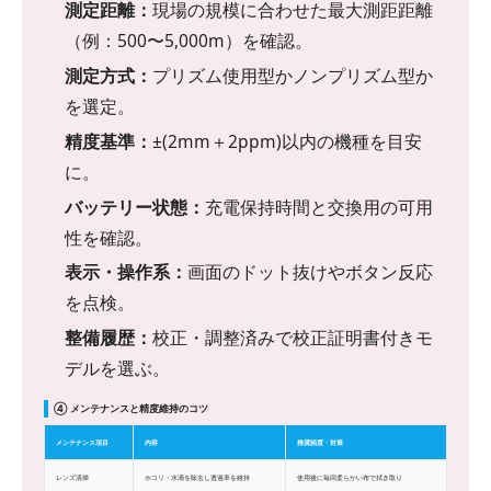
測定距離：
現場の規模に合わせた最大測距距離
（例：500〜5,000m）を確認。
測定方式：
プリズム使用型かノンプリズム型か
を選定。
精度基準：
±(2mm＋2ppm)以内の機種を目安
に。
バッテリー状態：
充電保持時間と交換用の可用
性を確認。
表示・操作系：
画面のドット抜けやボタン反応
を点検。
整備履歴：
校正・調整済みで校正証明書付きモ
デルを選ぶ。
④ メンテナンスと精度維持のコツ
メンテナンス項目
内容
推奨頻度・対策
レンズ清掃
ホコリ・水滴を除去し透過率を維持
使用後に毎回柔らかい布で拭き取り