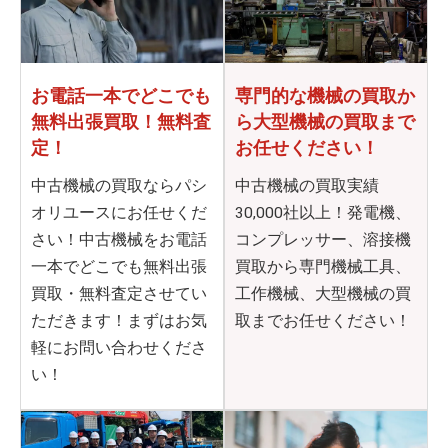
お電話一本でどこでも
専門的な機械の買取か
無料出張買取！無料査
ら
大型機械の買取まで
定！
お任せください！
中古機械の買取ならパシ
中古機械の買取実績
オリユースにお任せくだ
30,000社以上！発電機、
さい！中古機械をお電話
コンプレッサー、溶接機
一本でどこでも無料出張
買取から専門機械工具、
買取・無料査定させてい
工作機械、大型機械の買
ただきます！まずはお気
取までお任せください！
軽にお問い合わせくださ
い！