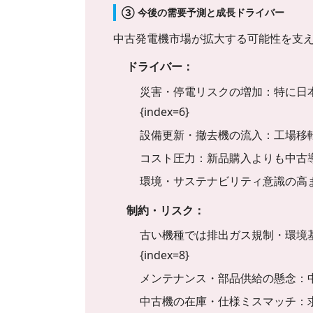
③ 今後の需要予測と成長ドライバー
中古発電機市場が拡大する可能性を支
ドライバー：
災害・停電リスクの増加：特に日本では災
{index=6}
設備更新・撤去機の流入：工場移
コスト圧力：新品購入よりも中古
環境・サステナビリティ意識の高まり：機器
制約・リスク：
古い機種では排出ガス規制・環境基準の違
{index=8}
メンテナンス・部品供給の懸念：中古機では
中古機の在庫・仕様ミスマッチ：