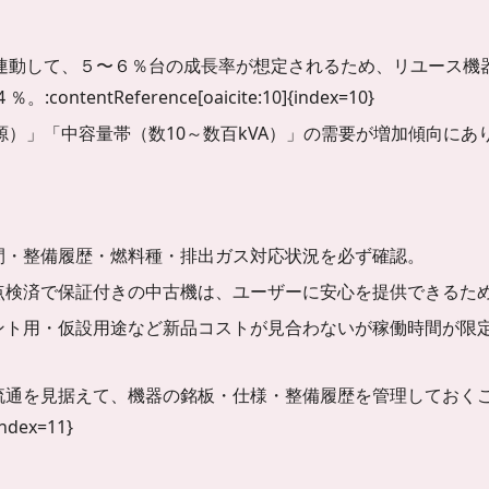
連動して、５〜６％台の成長率が想定されるため、リユース機
ontentReference[oaicite:10]{index=10}
）」「中容量帯（数10～数百kVA）」の需要が増加傾向に
間・整備履歴・燃料種・排出ガス対応状況を必ず確認。
点検済で保証付きの中古機は、ユーザーに安心を提供できるた
ント用・仮設用途など新品コストが見合わないが稼働時間が限
流通を見据えて、機器の銘板・仕様・整備履歴を管理しておくこ
index=11}