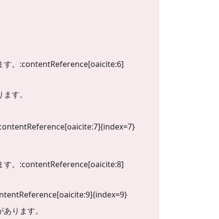
Reference[oaicite:6]
ります。
。
nce[oaicite:7]{index=7}
Reference[oaicite:8]
ce[oaicite:9]{index=9}
があります。