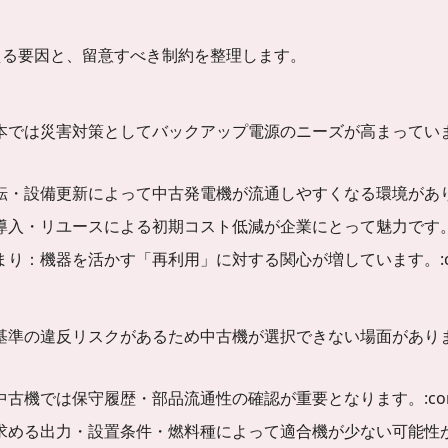
える要因と、留意すべき制約を整理します。
害対策としてバックアップ電源のニーズが高まっています。:content
転・設備更新によって中古発電機が流通しやすくなる環境があ
導入・リユースによる初期コスト低減が企業にとって魅力です
を活かす「再利用」に対する関心が増しています。:contentRefere
反リスクがあるため中古機が選択できない場面があります。:content
保守履歴・部品流通性の確認が重要となります。:contentReferen
求める出力・設置条件・燃料種によって適合機が少ない可能性