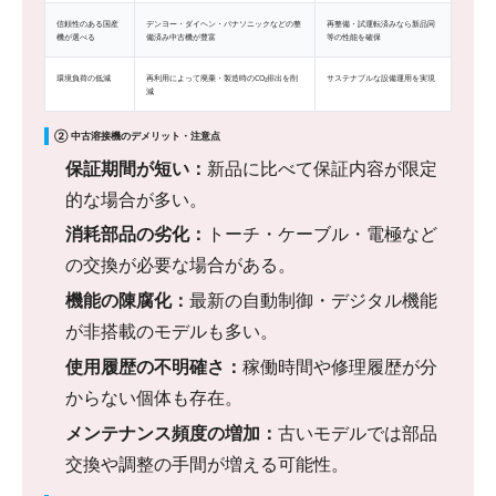
信頼性のある国産
デンヨー・ダイヘン・パナソニックなどの整
再整備・試運転済みなら新品同
機が選べる
備済み中古機が豊富
等の性能を確保
環境負荷の低減
再利用によって廃棄・製造時のCO₂排出を削
サステナブルな設備運用を実現
減
② 中古溶接機のデメリット・注意点
保証期間が短い：
新品に比べて保証内容が限定
的な場合が多い。
消耗部品の劣化：
トーチ・ケーブル・電極など
の交換が必要な場合がある。
機能の陳腐化：
最新の自動制御・デジタル機能
が非搭載のモデルも多い。
使用履歴の不明確さ：
稼働時間や修理履歴が分
からない個体も存在。
メンテナンス頻度の増加：
古いモデルでは部品
交換や調整の手間が増える可能性。