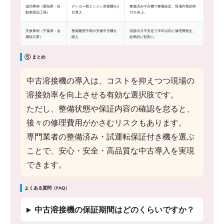
成功事例（愛知県・自
デンヨー製エンジン溶接機を2
整備済み中古機で稼働安定。現場作業効率
動車部品工場）
台導入
15％向上。
失敗事例（千葉県・金
整備履歴不明の安価中古機を
溶接出力不安定で半年以内に修理費発生。
属加工業）
購入
結果的に割高に。
⑤ まとめ
中古溶接機の導入は、コストを抑えつつ現場の
溶接効率を向上させる有効な選択肢です。
ただし、整備状態や保証内容の確認を怠ると、
後々の修理費用がかさむリスクもあります。
専門業者の整備済み・試運転保証付き機を選ぶ
ことで、安心・安全・高品質な中古導入を実現
できます。
よくある質問（FAQ）
中古溶接機の保証期間はどのくらいですか？