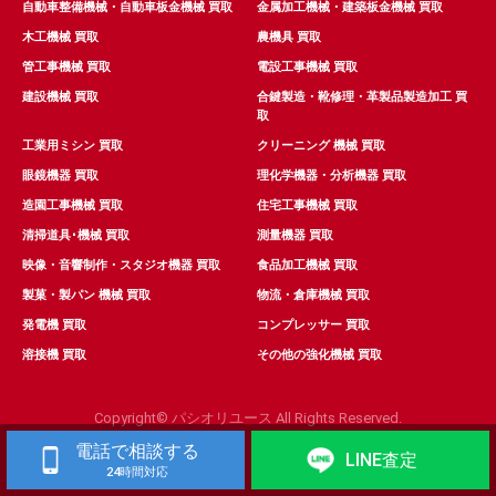
自動車整備機械・自動車板金機械 買取
金属加工機械・建築板金機械 買取
木工機械 買取
農機具 買取
管工事機械 買取
電設工事機械 買取
建設機械 買取
合鍵製造・靴修理・革製品製造加工 買
取
工業用ミシン 買取
クリーニング 機械 買取
眼鏡機器 買取
理化学機器・分析機器 買取
造園工事機械 買取
住宅工事機械 買取
清掃道具･機械 買取
測量機器 買取
映像・音響制作・スタジオ機器 買取
食品加工機械 買取
製菓・製パン 機械 買取
物流・倉庫機械 買取
発電機 買取
コンプレッサー 買取
溶接機 買取
その他の強化機械 買取
Copyright© パシオリユース All Rights Reserved.
電話で相談する
LINE査定
24時間対応