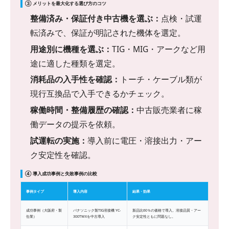
③ メリットを最大化する選び方のコツ
整備済み・保証付き中古機を選ぶ：
点検・試運
転済みで、保証が明記された機体を選定。
用途別に機種を選ぶ：
TIG・MIG・アークなど用
途に適した種類を選定。
消耗品の入手性を確認：
トーチ・ケーブル類が
現行互換品で入手できるかチェック。
稼働時間・整備履歴の確認：
中古販売業者に稼
働データの提示を依頼。
試運転の実施：
導入前に電圧・溶接出力・アー
ク安定性を確認。
④ 導入成功事例と失敗事例の比較
事例タイプ
導入内容
結果・効果
成功事例（大阪府・製
パナソニック製TIG溶接機 YC-
新品比60％の価格で導入。溶接品質・アー
缶業）
300TWXを中古導入
ク安定性ともに問題なし。