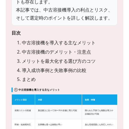
トも存在します。
本記事では、中古溶接機導入の利点とリスク、
そして選定時のポイントを詳しく解説します。
目次
1. 中古溶接機を導入する主なメリット
2. 中古溶接機のデメリット・注意点
3. メリットを最大化する選び方のコツ
4. 導入成功事例と失敗事例の比較
5. まとめ
① 中古溶接機を導入する主なメリット
メリット項目
内容
効果・特徴
初期コストの削減
新品購入に比べて30〜70％安価に導入可能
限られた予算でも複数台導入や
設備拡充が可能
即納・短納期対応
在庫機を選べば納期が早い
急な現場需要にも対応しやすい