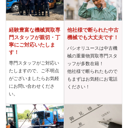
他社様で断られた
中古
経験豊富な機械買取専
機械でも大丈夫です！
門
スタッフが親切・丁
寧に
ご対応いたしま
パシオリユースは中古機
す！
械の重量物買取専門スタ
専門スタッフがご対応い
ッフが多数在籍！
たしますので、ご不明点
他社様で断られたもので
がございましたらお気軽
もまずはお気軽にお電話
にお問い合わせくださ
ください！
い。