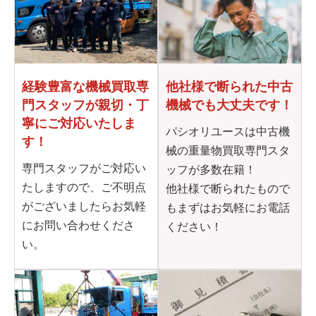
他社様で断られた
中古
経験豊富な機械買取専
機械でも大丈夫です！
門
スタッフが親切・丁
寧に
ご対応いたしま
パシオリユースは中古機
す！
械の重量物買取専門スタ
専門スタッフがご対応い
ッフが多数在籍！
たしますので、ご不明点
他社様で断られたもので
がございましたらお気軽
もまずはお気軽にお電話
にお問い合わせくださ
ください！
い。