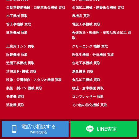
自動車整備機械・自動車板金機械 買取
金属加工機械・建築板金機械 買取
木工機械 買取
農機具 買取
管工事機械 買取
電設工事機械 買取
建設機械 買取
合鍵製造・靴修理・革製品製造加工 買
取
工業用ミシン 買取
クリーニング 機械 買取
眼鏡機器 買取
理化学機器・分析機器 買取
造園工事機械 買取
住宅工事機械 買取
清掃道具･機械 買取
測量機器 買取
映像・音響制作・スタジオ機器 買取
食品加工機械 買取
製菓・製パン 機械 買取
物流・倉庫機械 買取
発電機 買取
コンプレッサー 買取
溶接機 買取
その他の強化機械 買取
Copyright© パシオリユース All Rights Reserved.
電話で相談する
LINE査定
24時間対応