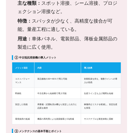
主な種類：
スポット溶接、シーム溶接、プロジ
ェクション溶接など。
特徴：
スパッタが少なく、高精度な接合が可
能。量産工程に適している。
用途：
車体パネル、電装部品、薄板金属部品の
製造に広く使用。
② 中古抵抗溶接機の導入メリット
メリット項目
内容
導入効果
コストパフォー
新品価格の30〜60％で導入可能
初期投資を抑え、複数ラインへの導
マンス
入が容易
即納性
中古在庫から短納期で導入可能
生産ライン立ち上げ期間を短縮
安定した性能
再整備・試運転済み機なら安定した出力と
稼働停止リスクを軽減し、安定生産
品質を維持
を実現
環境負荷の低減
機器の再利用による資源循環とCO₂削減
サステナブルな製造体制に貢献
③ メンテナンスの基本手順とポイント