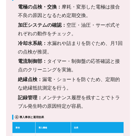
電極の点検・交換：
摩耗・変形した電極は接合
不良の原因となるため定期交換。
加圧システムの確認：
空圧・油圧・サーボ式そ
れぞれの動作をチェック。
冷却水系統：
水漏れや詰まりを防ぐため、月1回
の点検が推奨。
電流制御部：
タイマー・制御盤の応答確認と接
点のクリーニングを実施。
絶縁点検：
漏電・ショートを防ぐため、定期的
な絶縁抵抗測定を行う。
記録管理：
メンテナンス履歴を残すことでトラ
ブル発生時の原因特定が容易。
④ 導入事例と運用効果
事例
導入機種
効果