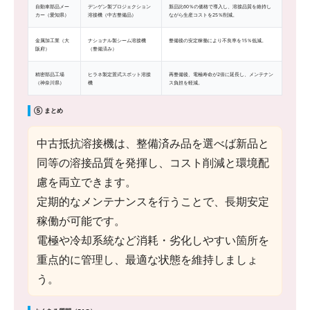
自動車部品メー
デンゲン製プロジェクション
新品比60％の価格で導入し、溶接品質を維持し
カー（愛知県）
溶接機（中古整備品）
ながら生産コストを25％削減。
金属加工業（大
ナショナル製シーム溶接機
整備後の安定稼働により不良率を15％低減。
阪府）
（整備済み）
精密部品工場
ヒラネ製定置式スポット溶接
再整備後、電極寿命が2倍に延長し、メンテナン
（神奈川県）
機
ス負担を軽減。
⑤ まとめ
中古抵抗溶接機は、整備済み品を選べば新品と
同等の溶接品質を発揮し、コスト削減と環境配
慮を両立できます。
定期的なメンテナンスを行うことで、長期安定
稼働が可能です。
電極や冷却系統など消耗・劣化しやすい箇所を
重点的に管理し、最適な状態を維持しましょ
う。