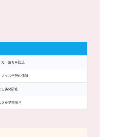
ーカー落ちを防止
とノイズ干渉の低減
よる劣化防止
スクを早期発見