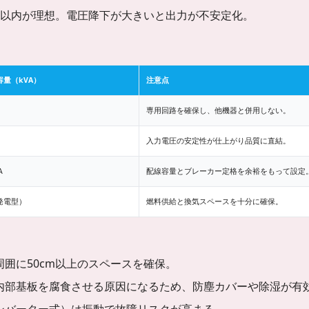
％以内が理想。電圧降下が大きいと出力が不安定化。
量（kVA）
注意点
専用回路を確保し、他機器と併用しない。
入力電圧の安定性が仕上がり品質に直結。
A
配線容量とブレーカー定格を余裕をもって設定
発電型）
燃料供給と換気スペースを十分に確保。
囲に50cm以上のスペースを確保。
内部基板を腐食させる原因になるため、防塵カバーや除湿が有