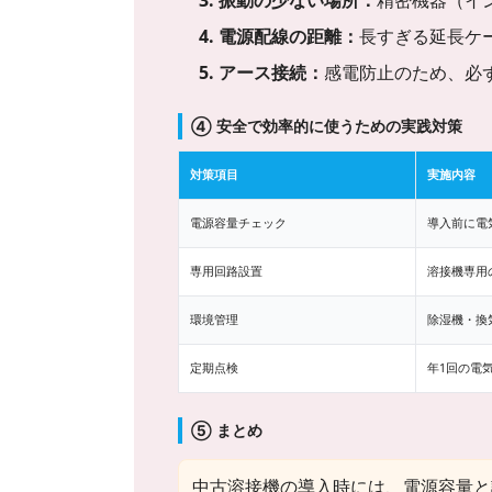
3. 振動の少ない場所：
精密機器（イ
4. 電源配線の距離：
長すぎる延長ケ
5. アース接続：
感電防止のため、必
④ 安全で効率的に使うための実践対策
対策項目
実施内容
電源容量チェック
導入前に電
専用回路設置
溶接機専用
環境管理
除湿機・換
定期点検
年1回の電
⑤ まとめ
中古溶接機の導入時には、電源容量と