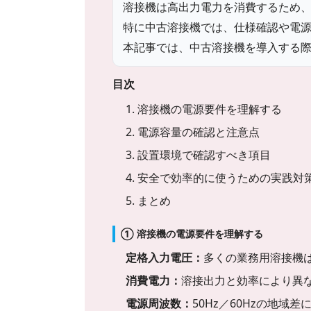
溶接機は高出力電力を消費するため
特に中古溶接機では、仕様確認や電
本記事では、中古溶接機を導入する
目次
1. 溶接機の電源要件を理解する
2. 電源容量の確認と注意点
3. 設置環境で確認すべき項目
4. 安全で効率的に使うための実践対
5. まとめ
① 溶接機の電源要件を理解する
定格入力電圧：
多くの業務用溶接機は三
消費電力：
溶接出力と効率により異な
電源周波数：
50Hz／60Hzの地域