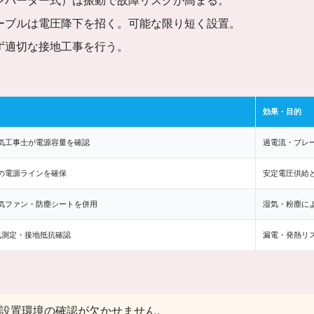
ンバーター式）は振動で故障リスクが高まる。
ーブルは電圧降下を招く。可能な限り短く設置。
ず適切な接地工事を行う。
効果・目的
気工事士が電源容量を確認
過電流・ブレ
の電源ラインを確保
安定電圧供給
気ファン・防塵シートを併用
湿気・粉塵に
気測定・接地抵抗確認
漏電・発熱リ
設置環境の確認が欠かせません。