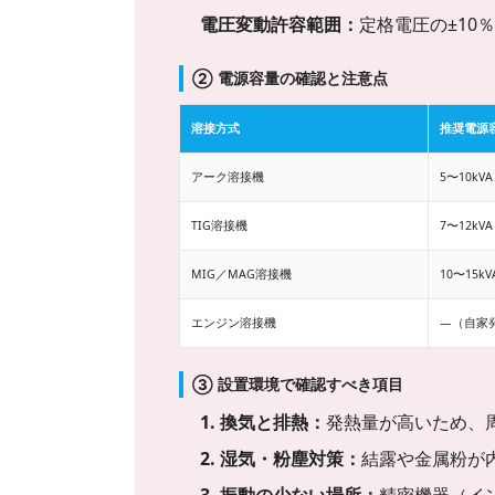
電圧変動許容範囲：
定格電圧の±10
② 電源容量の確認と注意点
溶接方式
推奨電源容
アーク溶接機
5〜10kVA
TIG溶接機
7〜12kVA
MIG／MAG溶接機
10〜15kV
エンジン溶接機
—（自家
③ 設置環境で確認すべき項目
1. 換気と排熱：
発熱量が高いため、周
2. 湿気・粉塵対策：
結露や金属粉が