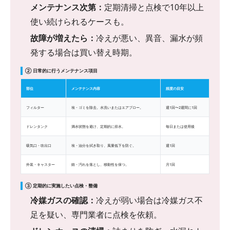
メンテナンス次第：
定期清掃と点検で10年以上
使い続けられるケースも。
故障が増えたら：
冷えが悪い、異音、漏水が頻
発する場合は買い替え時期。
② 日常的に行うメンテナンス項目
部位
メンテナンス内容
頻度の目安
フィルター
埃・ゴミを除去。水洗いまたはエアブロー。
週1回〜2週間に1回
ドレンタンク
満水状態を避け、定期的に排水。
毎日または使用後
吸気口・吹出口
埃・油分を拭き取り、風量低下を防ぐ。
週1回
外装・キャスター
錆・汚れを落とし、移動性を保つ。
月1回
③ 定期的に実施したい点検・整備
冷媒ガスの確認：
冷えが弱い場合は冷媒ガス不
足を疑い、専門業者に点検を依頼。