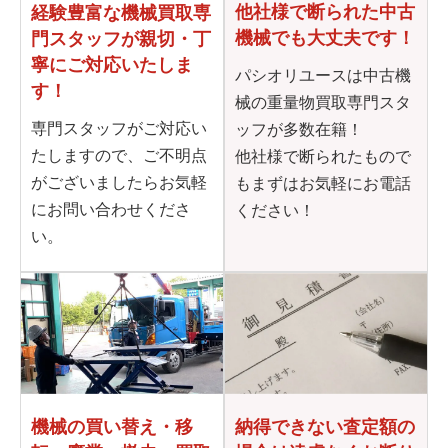
他社様で断られた
中古
経験豊富な機械買取専
機械でも大丈夫です！
門
スタッフが親切・丁
寧に
ご対応いたしま
パシオリユースは中古機
す！
械の重量物買取専門スタ
専門スタッフがご対応い
ッフが多数在籍！
たしますので、ご不明点
他社様で断られたもので
がございましたらお気軽
もまずはお気軽にお電話
にお問い合わせくださ
ください！
い。
機械の買い替え・移
納得できない査定額の