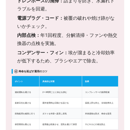
ドレンホースの清掃：
詰まりを防ぎ、水漏れト
ラブルを回避。
電源プラグ・コード：
被覆の破れや焼け跡がな
いかチェック。
内部点検：
年1回程度、分解清掃・ファンや熱交
換器の点検を実施。
コンデンサー・フィン：
埃が溜まると冷却効率
が低下するため、ブラシやエアで除去。
④ 寿命を延ばす運用のコツ
ポイント
具体的な対策
効果
連続運転を避ける
2〜3時間ごとに休止を挟む
コンプレッサーの負荷軽減
直射日光を避ける
屋外使用時は日除けを設ける
温度上昇を抑え、冷却効率向上
排熱処理を確実に行う
ダクトを外部へ延長し排気
本体過熱を防ぎ、寿命を延長
保管環境を整える
使用後は乾燥させ、湿気を避けて保管
サビやカビの発生防止