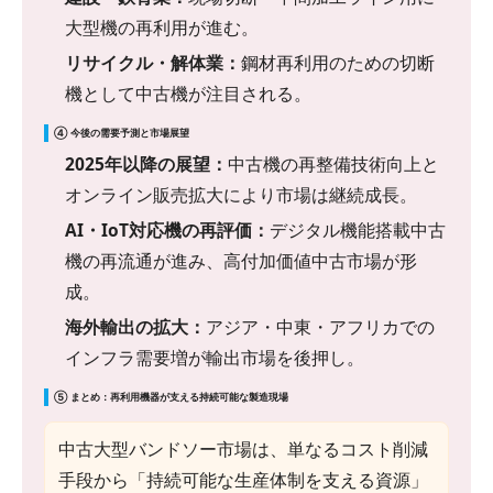
大型機の再利用が進む。
リサイクル・解体業：
鋼材再利用のための切断
機として中古機が注目される。
④ 今後の需要予測と市場展望
2025年以降の展望：
中古機の再整備技術向上と
オンライン販売拡大により市場は継続成長。
AI・IoT対応機の再評価：
デジタル機能搭載中古
機の再流通が進み、高付加価値中古市場が形
成。
海外輸出の拡大：
アジア・中東・アフリカでの
インフラ需要増が輸出市場を後押し。
⑤ まとめ：再利用機器が支える持続可能な製造現場
中古大型バンドソー市場は、単なるコスト削減
手段から「持続可能な生産体制を支える資源」