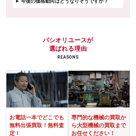
今後の価格動向はどうなりそうですか？
パシオリユースが
選ばれる理由
REASONS
お電話一本でどこでも
専門的な機械の買取か
無料出張買取！無料査
ら
大型機械の買取まで
定！
お任せください！