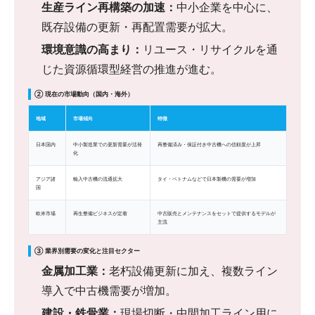
生産ライン再構築の加速：
中小企業を中心に、
既存設備の更新・再配置需要が拡大。
環境意識の高まり：
リユース・リサイクルを通
じた資源循環型経営の推進が進む。
② 現在の市場動向（国内・海外）
地域
市場傾向
特徴
日本国内
中小製造業での更新需要が活発
再整備済み・保証付き中古機への信頼度が上昇
化
アジア諸
輸入中古機の流通拡大
タイ・ベトナムなどで日本製機の需要が増加
国
欧米市場
再生整備ビジネスが定着
中古販売とメンテナンスをセットで提供するモデルが
主流
③ 業界別需要の変化と注目セクター
金属加工業：
老朽設備更新に加え、複数ライン
導入で中古機需要が増加。
建設・鉄骨業：
現場切断・中間加工ライン用に