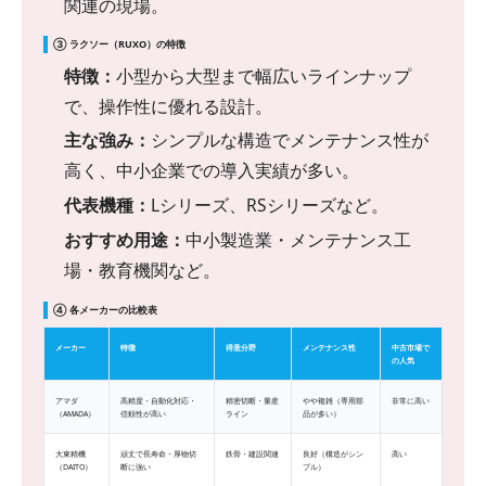
関連の現場。
③ ラクソー（RUXO）の特徴
特徴：
小型から大型まで幅広いラインナップ
で、操作性に優れる設計。
主な強み：
シンプルな構造でメンテナンス性が
高く、中小企業での導入実績が多い。
代表機種：
Lシリーズ、RSシリーズなど。
おすすめ用途：
中小製造業・メンテナンス工
場・教育機関など。
④ 各メーカーの比較表
メーカー
特徴
得意分野
メンテナンス性
中古市場で
の人気
アマダ
高精度・自動化対応・
精密切断・量産
やや複雑（専用部
非常に高い
（AMADA）
信頼性が高い
ライン
品が多い）
大東精機
頑丈で長寿命・厚物切
鉄骨・建設関連
良好（構造がシン
高い
（DAITO）
断に強い
プル）