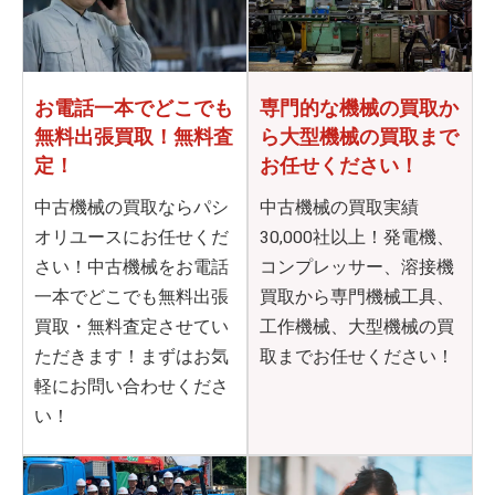
お電話一本でどこでも
専門的な機械の買取か
無料出張買取！無料査
ら
大型機械の買取まで
定！
お任せください！
中古機械の買取ならパシ
中古機械の買取実績
オリユースにお任せくだ
30,000社以上！発電機、
さい！中古機械をお電話
コンプレッサー、溶接機
一本でどこでも無料出張
買取から専門機械工具、
買取・無料査定させてい
工作機械、大型機械の買
ただきます！まずはお気
取までお任せください！
軽にお問い合わせくださ
い！