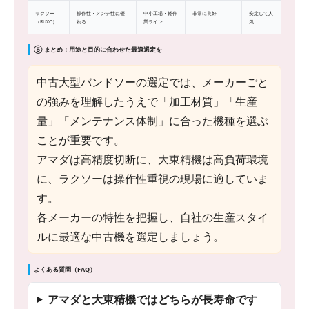
ラクソー
操作性・メンテ性に優
中小工場・軽作
非常に良好
安定して人
（RUXO）
れる
業ライン
気
⑤ まとめ：用途と目的に合わせた最適選定を
中古大型バンドソーの選定では、メーカーごと
の強みを理解したうえで「加工材質」「生産
量」「メンテナンス体制」に合った機種を選ぶ
ことが重要です。
アマダは高精度切断に、大東精機は高負荷環境
に、ラクソーは操作性重視の現場に適していま
す。
各メーカーの特性を把握し、自社の生産スタイ
ルに最適な中古機を選定しましょう。
よくある質問（FAQ）
アマダと大東精機ではどちらが長寿命です