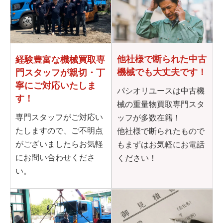
他社様で断られた
中古
経験豊富な機械買取専
機械でも大丈夫です！
門
スタッフが親切・丁
寧に
ご対応いたしま
パシオリユースは中古機
す！
械の重量物買取専門スタ
専門スタッフがご対応い
ッフが多数在籍！
たしますので、ご不明点
他社様で断られたもので
がございましたらお気軽
もまずはお気軽にお電話
にお問い合わせくださ
ください！
い。