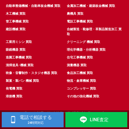
自動車整備機械・自動車板金機械 買取
金属加工機械・建築板金機械 買取
木工機械 買取
農機具 買取
管工事機械 買取
電設工事機械 買取
建設機械 買取
合鍵製造・靴修理・革製品製造加工 買
取
工業用ミシン 買取
クリーニング 機械 買取
眼鏡機器 買取
理化学機器・分析機器 買取
造園工事機械 買取
住宅工事機械 買取
清掃道具･機械 買取
測量機器 買取
映像・音響制作・スタジオ機器 買取
食品加工機械 買取
製菓・製パン 機械 買取
物流・倉庫機械 買取
発電機 買取
コンプレッサー 買取
溶接機 買取
その他の強化機械 買取
Copyright© パシオリユース All Rights Reserved.
電話で相談する
LINE査定
24時間対応