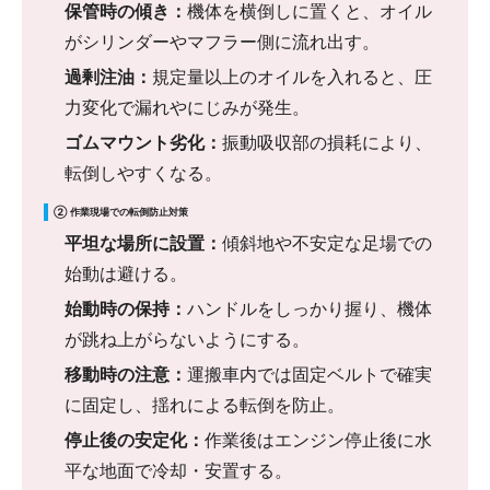
保管時の傾き：
機体を横倒しに置くと、オイル
がシリンダーやマフラー側に流れ出す。
過剰注油：
規定量以上のオイルを入れると、圧
力変化で漏れやにじみが発生。
ゴムマウント劣化：
振動吸収部の損耗により、
転倒しやすくなる。
② 作業現場での転倒防止対策
平坦な場所に設置：
傾斜地や不安定な足場での
始動は避ける。
始動時の保持：
ハンドルをしっかり握り、機体
が跳ね上がらないようにする。
移動時の注意：
運搬車内では固定ベルトで確実
に固定し、揺れによる転倒を防止。
停止後の安定化：
作業後はエンジン停止後に水
平な地面で冷却・安置する。