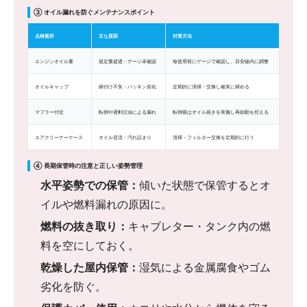
③ オイル漏れを防ぐメンテナンスポイント
点検箇所
主な原因
対策方法
エンジンオイル量
規定量超過・ゲージ未確認
毎使用前にゲージで確認し、目安線内に調整
オイルキャップ
締付け不良・パッキン劣化
定期的に清掃・交換し確実に締める
マフラー付近
転倒や過剰注油による漏れ
転倒後はオイル抜きを実施し再始動を控える
エアクリーナーケース
オイル逆流・汚れ詰まり
清掃・フィルター交換を定期的に行う
④ 長期保管時の注意と正しい姿勢管理
水平姿勢での保管：
傾いた状態で保管するとオ
イルや燃料漏れの原因に。
燃料の抜き取り：
キャブレター・タンク内の燃
料を空にしておく。
乾燥した屋内保管：
湿気による金属腐食やゴム
劣化を防ぐ。