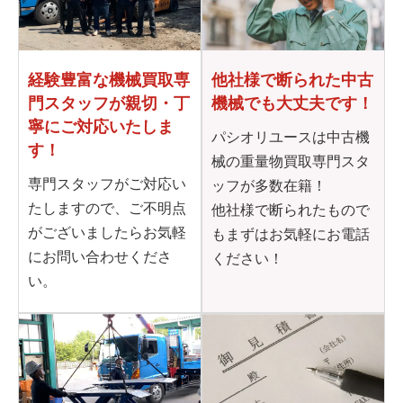
他社様で断られた
中古
経験豊富な機械買取専
機械でも大丈夫です！
門
スタッフが親切・丁
寧に
ご対応いたしま
パシオリユースは中古機
す！
械の重量物買取専門スタ
専門スタッフがご対応い
ッフが多数在籍！
たしますので、ご不明点
他社様で断られたもので
がございましたらお気軽
もまずはお気軽にお電話
にお問い合わせくださ
ください！
い。