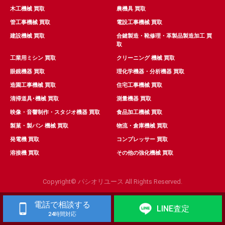
木工機械 買取
農機具 買取
管工事機械 買取
電設工事機械 買取
建設機械 買取
合鍵製造・靴修理・革製品製造加工 買
取
工業用ミシン 買取
クリーニング 機械 買取
眼鏡機器 買取
理化学機器・分析機器 買取
造園工事機械 買取
住宅工事機械 買取
清掃道具･機械 買取
測量機器 買取
映像・音響制作・スタジオ機器 買取
食品加工機械 買取
製菓・製パン 機械 買取
物流・倉庫機械 買取
発電機 買取
コンプレッサー 買取
溶接機 買取
その他の強化機械 買取
Copyright© パシオリユース All Rights Reserved.
電話で相談する
LINE査定
24時間対応