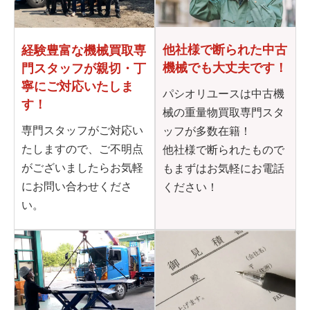
他社様で断られた
中古
経験豊富な機械買取専
機械でも大丈夫です！
門
スタッフが親切・丁
寧に
ご対応いたしま
パシオリユースは中古機
す！
械の重量物買取専門スタ
専門スタッフがご対応い
ッフが多数在籍！
たしますので、ご不明点
他社様で断られたもので
がございましたらお気軽
もまずはお気軽にお電話
にお問い合わせくださ
ください！
い。