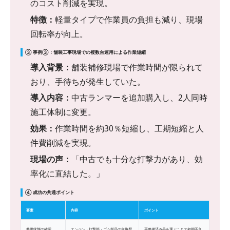
のコスト削減を実現。
特徴：
軽量タイプで作業員の負担も減り、現場
回転率が向上。
③ 事例③：舗装工事現場での複数台運用による作業短縮
導入背景：
舗装補修現場で作業時間が限られて
おり、手待ちが発生していた。
導入内容：
中古ランマーを追加購入し、2人同時
施工体制に変更。
効果：
作業時間を約30％短縮し、工期短縮と人
件費削減を実現。
現場の声：
「中古でも十分な打撃力があり、効
率化に直結した。」
④ 成功の共通ポイント
要素
内容
ポイント
整備状態の確認
エンジン・打撃部・ゴム部品の交換歴
再整備済み品を選ぶことで初期不良