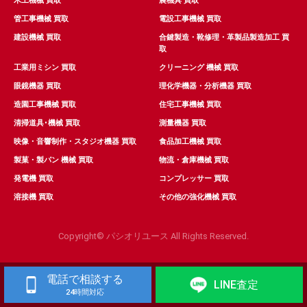
木工機械 買取
農機具 買取
管工事機械 買取
電設工事機械 買取
建設機械 買取
合鍵製造・靴修理・革製品製造加工 買
取
工業用ミシン 買取
クリーニング 機械 買取
眼鏡機器 買取
理化学機器・分析機器 買取
造園工事機械 買取
住宅工事機械 買取
清掃道具･機械 買取
測量機器 買取
映像・音響制作・スタジオ機器 買取
食品加工機械 買取
製菓・製パン 機械 買取
物流・倉庫機械 買取
発電機 買取
コンプレッサー 買取
溶接機 買取
その他の強化機械 買取
Copyright© パシオリユース All Rights Reserved.
電話で相談する
LINE査定
24時間対応