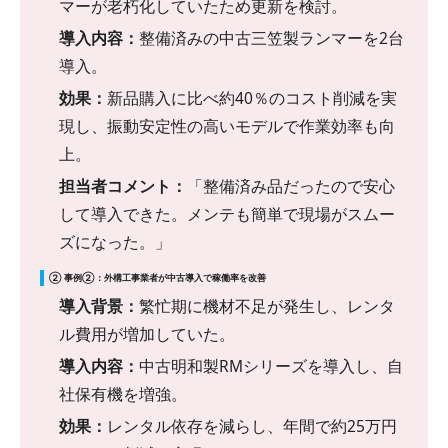
マーが老朽化していたため更新を検討。
導入内容：
整備済みの中古三笠製ランマーを2台
導入。
効果：
新品購入に比べ約40％のコスト削減を実
現し、振動安定性の高いモデルで作業効率も向
上。
担当者コメント：
「整備済み品だったので安心
して導入できた。メンテも簡単で現場がスムー
ズになった。」
② 事例②：外構工事業者が中古導入で稼働率を改善
導入背景：
繁忙期に機材不足が発生し、レンタ
ル費用が増加していた。
導入内容：
中古明和製RMシリーズを導入し、自
社保有機を増強。
効果：
レンタル依存を減らし、年間で約25万円