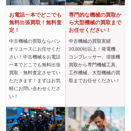
お電話一本でどこでも
専門的な機械の買取か
無料出張買取！無料査
ら
大型機械の買取まで
定！
お任せください！
中古機械の買取ならパシ
中古機械の買取実績
オリユースにお任せくだ
30,000社以上！発電機、
さい！中古機械をお電話
コンプレッサー、溶接機
一本でどこでも無料出張
買取から専門機械工具、
買取・無料査定させてい
工作機械、大型機械の買
ただきます！まずはお気
取までお任せください！
軽にお問い合わせくださ
い！