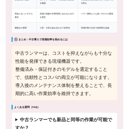
を確認
を防止
用途に合ったモデル
現場の地盤や作業時間に合わせた出力
パワー過剰よりも扱いやすさを重視
選定
を選定
複数台の運用
小型・大型を組み合わせて効率化
現場作業の分担で総時間を短縮
⑤ まとめ：中古導入で現場効率を高めるには
中古ランマーは、コストを抑えながらも十分な
性能を発揮できる現場機器です。
整備済み・保証付きのモデルを選定すること
で、信頼性とコスパの両立が可能になります。
導入後のメンテナンス体制を整えることで、長
期的に高い作業効率を維持できます。
よくある質問（FAQ）
中古ランマーでも新品と同等の作業が可能で
すか？