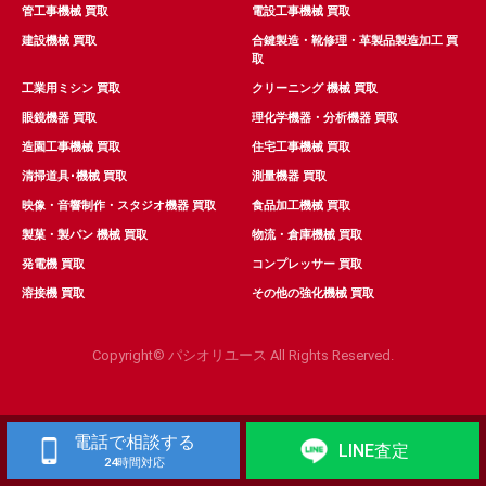
管工事機械 買取
電設工事機械 買取
建設機械 買取
合鍵製造・靴修理・革製品製造加工 買
取
工業用ミシン 買取
クリーニング 機械 買取
眼鏡機器 買取
理化学機器・分析機器 買取
造園工事機械 買取
住宅工事機械 買取
清掃道具･機械 買取
測量機器 買取
映像・音響制作・スタジオ機器 買取
食品加工機械 買取
製菓・製パン 機械 買取
物流・倉庫機械 買取
発電機 買取
コンプレッサー 買取
溶接機 買取
その他の強化機械 買取
Copyright© パシオリユース All Rights Reserved.
電話で相談する
LINE査定
24時間対応