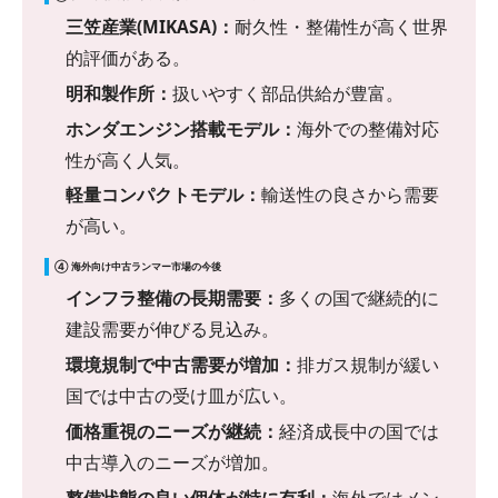
三笠産業(MIKASA)：
耐久性・整備性が高く世界
的評価がある。
明和製作所：
扱いやすく部品供給が豊富。
ホンダエンジン搭載モデル：
海外での整備対応
性が高く人気。
軽量コンパクトモデル：
輸送性の良さから需要
が高い。
④ 海外向け中古ランマー市場の今後
インフラ整備の長期需要：
多くの国で継続的に
建設需要が伸びる見込み。
環境規制で中古需要が増加：
排ガス規制が緩い
国では中古の受け皿が広い。
価格重視のニーズが継続：
経済成長中の国では
中古導入のニーズが増加。
整備状態の良い個体が特に有利：
海外ではメン