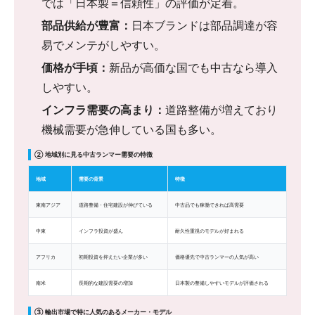
では「日本製＝信頼性」の評価が定着。
部品供給が豊富：
日本ブランドは部品調達が容
易でメンテがしやすい。
価格が手頃：
新品が高価な国でも中古なら導入
しやすい。
インフラ需要の高まり：
道路整備が増えており
機械需要が急伸している国も多い。
② 地域別に見る中古ランマー需要の特徴
地域
需要の背景
特徴
東南アジア
道路整備・住宅建設が伸びている
中古品でも稼働できれば高需要
中東
インフラ投資が盛ん
耐久性重視のモデルが好まれる
アフリカ
初期投資を抑えたい企業が多い
価格優先で中古ランマーの人気が高い
南米
長期的な建設需要の増加
日本製の整備しやすいモデルが評価される
③ 輸出市場で特に人気のあるメーカー・モデル