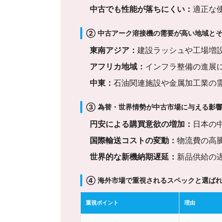
中古でも性能が落ちにくい：
適正な
② 中古アーク溶接機の需要が高い地域と
東南アジア：
建設ラッシュや工場増
アフリカ地域：
インフラ整備の進展
中東：
石油関連施設や金属加工業の
③ 為替・世界情勢が中古市場に与える影
円安による購買意欲の増加：
日本の
国際輸送コストの変動：
物流費の高
世界的な新機納期遅延：
新品供給の
④ 海外市場で重視されるスペックと選ば
重視ポイント
理由