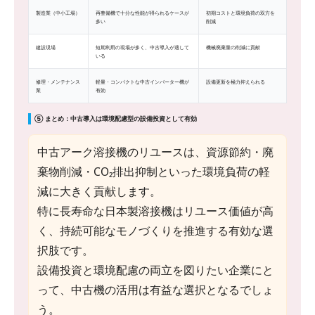
製造業（中小工場）
再整備機で十分な性能が得られるケースが
初期コストと環境負荷の双方を
多い
削減
建設現場
短期利用の現場が多く、中古導入が適して
機械廃棄量の削減に貢献
いる
修理・メンテナンス
軽量・コンパクトな中古インバーター機が
設備更新を極力抑えられる
業
有効
⑤ まとめ：中古導入は環境配慮型の設備投資として有効
中古アーク溶接機のリユースは、資源節約・廃
棄物削減・CO₂排出抑制といった環境負荷の軽
減に大きく貢献します。
特に長寿命な日本製溶接機はリユース価値が高
く、持続可能なモノづくりを推進する有効な選
択肢です。
設備投資と環境配慮の両立を図りたい企業にと
って、中古機の活用は有益な選択となるでしょ
う。