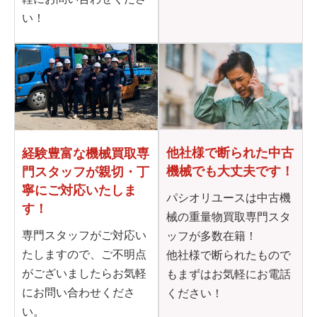
い！
他社様で断られた
中古
経験豊富な機械買取専
機械でも大丈夫です！
門
スタッフが親切・丁
寧に
ご対応いたしま
パシオリユースは中古機
す！
械の重量物買取専門スタ
専門スタッフがご対応い
ッフが多数在籍！
たしますので、ご不明点
他社様で断られたもので
がございましたらお気軽
もまずはお気軽にお電話
にお問い合わせくださ
ください！
い。