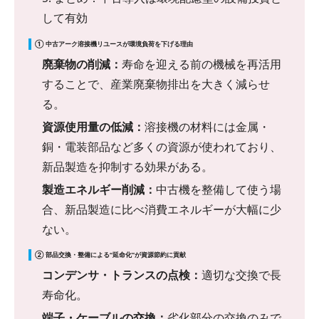
して有効
① 中古アーク溶接機リユースが環境負荷を下げる理由
廃棄物の削減：
寿命を迎える前の機械を再活用
することで、産業廃棄物排出を大きく減らせ
る。
資源使用量の低減：
溶接機の材料には金属・
銅・電装部品など多くの資源が使われており、
新品製造を抑制する効果がある。
製造エネルギー削減：
中古機を整備して使う場
合、新品製造に比べ消費エネルギーが大幅に少
ない。
② 部品交換・整備による“延命化”が資源節約に貢献
コンデンサ・トランスの点検：
適切な交換で長
寿命化。
端子・ケーブルの交換：
劣化部分の交換のみで