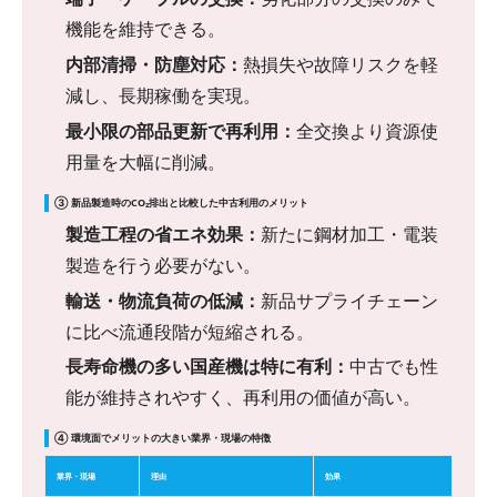
機能を維持できる。
内部清掃・防塵対応：
熱損失や故障リスクを軽
減し、長期稼働を実現。
最小限の部品更新で再利用：
全交換より資源使
用量を大幅に削減。
③ 新品製造時のCO₂排出と比較した中古利用のメリット
製造工程の省エネ効果：
新たに鋼材加工・電装
製造を行う必要がない。
輸送・物流負荷の低減：
新品サプライチェーン
に比べ流通段階が短縮される。
長寿命機の多い国産機は特に有利：
中古でも性
能が維持されやすく、再利用の価値が高い。
④ 環境面でメリットの大きい業界・現場の特徴
業界・現場
理由
効果