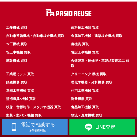
工作機械 買取
歯科技工機器 買取
自動車整備機械・自動車板金機械 買取
金属加工機械・建築板金機械 買取
木工機械 買取
農機具 買取
管工事機械 買取
電設工事機械 買取
建設機械 買取
合鍵製造・靴修理・革製品製造加工 買
取
工業用ミシン 買取
クリーニング 機械 買取
眼鏡機器 買取
理化学機器・分析機器 買取
造園工事機械 買取
住宅工事機械 買取
清掃道具･機械 買取
測量機器 買取
映像・音響制作・スタジオ機器 買取
食品加工機械 買取
製菓・製パン 機械 買取
物流・倉庫機械 買取
電話で相談する
発電機 買取
コンプレッサー 買取
LINE査定
24時間対応
溶接機 買取
その他の強化機械 買取