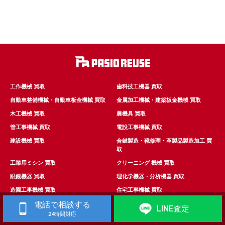
工作機械 買取
歯科技工機器 買取
自動車整備機械・自動車板金機械 買取
金属加工機械・建築板金機械 買取
木工機械 買取
農機具 買取
管工事機械 買取
電設工事機械 買取
建設機械 買取
合鍵製造・靴修理・革製品製造加工 買
取
工業用ミシン 買取
クリーニング 機械 買取
眼鏡機器 買取
理化学機器・分析機器 買取
造園工事機械 買取
住宅工事機械 買取
電話で相談する
清掃道具･機械 買取
測量機器 買取
LINE査定
24時間対応
映像・音響制作・スタジオ機器 買取
食品加工機械 買取