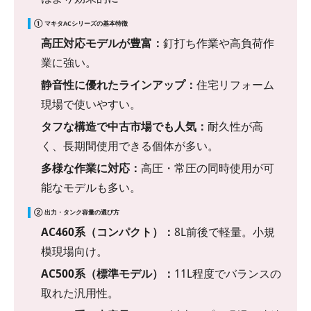
① マキタACシリーズの基本特徴
高圧対応モデルが豊富：
釘打ち作業や高負荷作
業に強い。
静音性に優れたラインアップ：
住宅リフォーム
現場で使いやすい。
タフな構造で中古市場でも人気：
耐久性が高
く、長期間使用できる個体が多い。
多様な作業に対応：
高圧・常圧の同時使用が可
能なモデルも多い。
② 出力・タンク容量の選び方
AC460系（コンパクト）：
8L前後で軽量。小規
模現場向け。
AC500系（標準モデル）：
11L程度でバランスの
取れた汎用性。