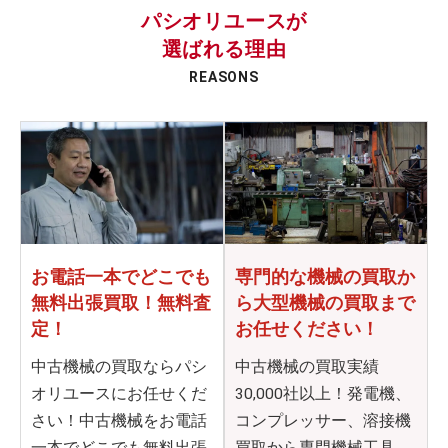
パシオリユースが
選ばれる理由
REASONS
お電話一本でどこでも
専門的な機械の買取か
無料出張買取！無料査
ら
大型機械の買取まで
定！
お任せください！
中古機械の買取ならパシ
中古機械の買取実績
オリユースにお任せくだ
30,000社以上！発電機、
さい！中古機械をお電話
コンプレッサー、溶接機
一本でどこでも無料出張
買取から専門機械工具、