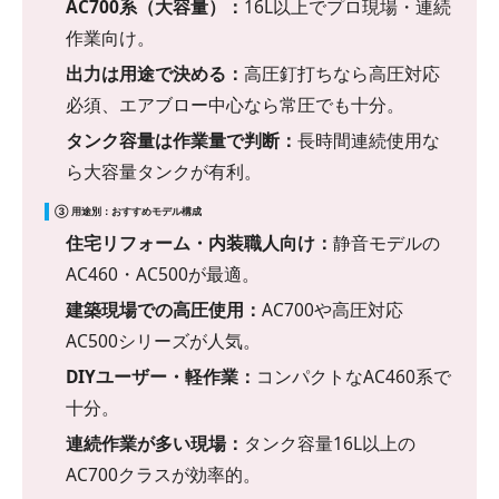
AC700系（大容量）：
16L以上でプロ現場・連続
作業向け。
出力は用途で決める：
高圧釘打ちなら高圧対応
必須、エアブロー中心なら常圧でも十分。
タンク容量は作業量で判断：
長時間連続使用な
ら大容量タンクが有利。
③ 用途別：おすすめモデル構成
住宅リフォーム・内装職人向け：
静音モデルの
AC460・AC500が最適。
建築現場での高圧使用：
AC700や高圧対応
AC500シリーズが人気。
DIYユーザー・軽作業：
コンパクトなAC460系で
十分。
連続作業が多い現場：
タンク容量16L以上の
AC700クラスが効率的。