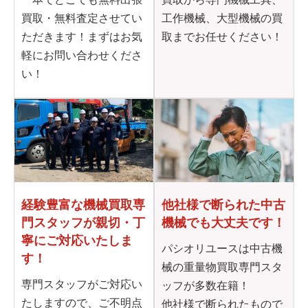
買取・無料査定させてい
工作機械、大型機械の買
ただきます！まずはお気
取までお任せください！
軽にお問い合わせくださ
い！
他社様で断られた
中古
経験豊富な機械買取専
機械でも大丈夫です！
門
スタッフが親切・丁
寧に
ご対応いたしま
パシオリユースは中古機
す！
械の重量物買取専門スタ
専門スタッフがご対応い
ッフが多数在籍！
たしますので、ご不明点
他社様で断られたもので