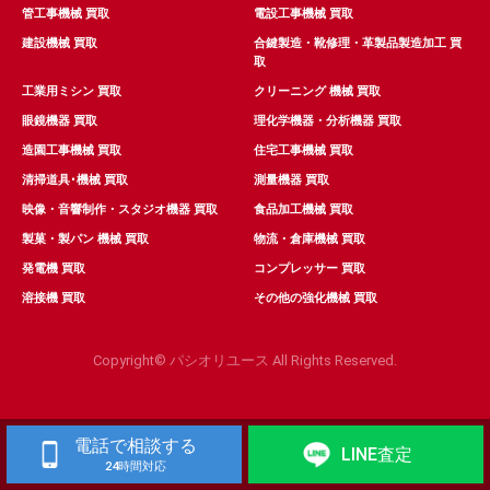
管工事機械 買取
電設工事機械 買取
建設機械 買取
合鍵製造・靴修理・革製品製造加工 買
取
工業用ミシン 買取
クリーニング 機械 買取
眼鏡機器 買取
理化学機器・分析機器 買取
造園工事機械 買取
住宅工事機械 買取
清掃道具･機械 買取
測量機器 買取
映像・音響制作・スタジオ機器 買取
食品加工機械 買取
製菓・製パン 機械 買取
物流・倉庫機械 買取
発電機 買取
コンプレッサー 買取
溶接機 買取
その他の強化機械 買取
Copyright© パシオリユース All Rights Reserved.
電話で相談する
LINE査定
24時間対応