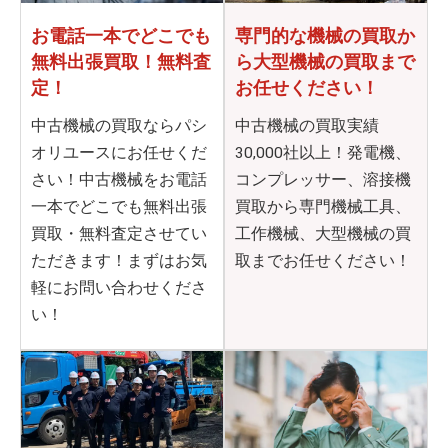
お電話一本でどこでも
専門的な機械の買取か
無料出張買取！無料査
ら
大型機械の買取まで
定！
お任せください！
中古機械の買取ならパシ
中古機械の買取実績
オリユースにお任せくだ
30,000社以上！発電機、
さい！中古機械をお電話
コンプレッサー、溶接機
一本でどこでも無料出張
買取から専門機械工具、
買取・無料査定させてい
工作機械、大型機械の買
ただきます！まずはお気
取までお任せください！
軽にお問い合わせくださ
い！