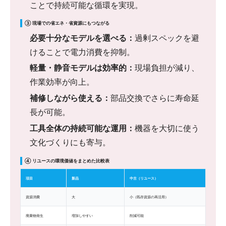
ことで持続可能な循環を実現。
③ 現場での省エネ・省資源にもつながる
必要十分なモデルを選べる：
過剰スペックを避
けることで電力消費を抑制。
軽量・静音モデルは効率的：
現場負担が減り、
作業効率が向上。
補修しながら使える：
部品交換でさらに寿命延
長が可能。
工具全体の持続可能な運用：
機器を大切に使う
文化づくりにも寄与。
④ リユースの環境価値をまとめた比較表
項目
新品
中古（リユース）
資源消費
大
小（既存資源の再活用）
廃棄物発生
増加しやすい
削減可能