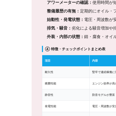
アワーメーターの確認：
使用時間が
整備履歴の有無：
定期的にオイル・
始動性・発電状態：
電圧・周波数が
排気・騒音：
劣化による騒音増加や
外装・内部の状態：
錆・腐食・オイ
④ 特徴・チェックポイントまとめ表
項目
内容
耐久性
堅牢で連続稼働に
燃費性能
エンジン効率が高
静音性
防音モデルが豊富
発電性能
電圧・周波数が安