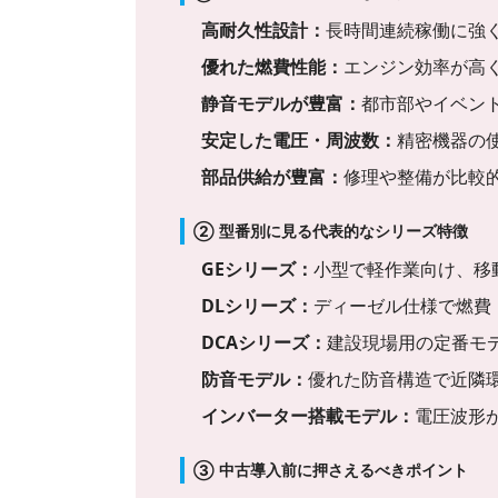
高耐久性設計：
長時間連続稼働に強
優れた燃費性能：
エンジン効率が高
静音モデルが豊富：
都市部やイベン
安定した電圧・周波数：
精密機器の
部品供給が豊富：
修理や整備が比較
② 型番別に見る代表的なシリーズ特徴
GEシリーズ：
小型で軽作業向け、移
DLシリーズ：
ディーゼル仕様で燃費
DCAシリーズ：
建設現場用の定番モ
防音モデル：
優れた防音構造で近隣
インバーター搭載モデル：
電圧波形
③ 中古導入前に押さえるべきポイント