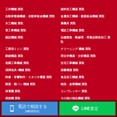
工作機械 買取
歯科技工機器 買取
自動車整備機械・自動車板金機械 買取
金属加工機械・建築板金機械 買取
木工機械 買取
農機具 買取
管工事機械 買取
電設工事機械 買取
建設機械 買取
合鍵製造・靴修理・革製品製造加工 買
取
工業用ミシン 買取
クリーニング 機械 買取
眼鏡機器 買取
理化学機器・分析機器 買取
造園工事機械 買取
住宅工事機械 買取
清掃道具･機械 買取
測量機器 買取
映像・音響制作・スタジオ機器 買取
食品加工機械 買取
製菓・製パン 機械 買取
物流・倉庫機械 買取
発電機 買取
コンプレッサー 買取
溶接機 買取
その他の強化機械 買取
電話で相談する
LINE査定
24時間対応
Copyright© パシオリユース All Rights Reserved.