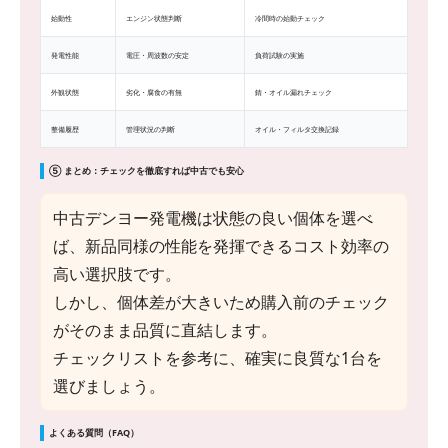
始動性
エンジン状態判断
冷間時の始動チェック
発電性能
電圧・周波数の安定
負荷試験の実施
外観状態
劣化・腐食の有無
錆・オイル漏れチェック
整備履歴
管理状況の判断
オイル・フィルタ交換記録
⑤ まとめ：チェックを徹底すれば中古でも安心
中古デンヨー発電機は状態の良い個体を選べ
ば、新品同様の性能を発揮できるコスト効率の
高い選択肢です。
しかし、個体差が大きいため購入前のチェック
がそのまま品質に直結します。
チェックリストを参考に、確実に良質な1台を
選びましょう。
よくある質問（FAQ）