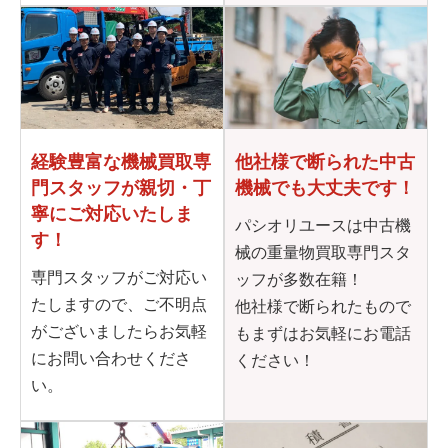
他社様で断られた
中古
経験豊富な機械買取専
機械でも大丈夫です！
門
スタッフが親切・丁
寧に
ご対応いたしま
パシオリユースは中古機
す！
械の重量物買取専門スタ
専門スタッフがご対応い
ッフが多数在籍！
たしますので、ご不明点
他社様で断られたもので
がございましたらお気軽
もまずはお気軽にお電話
にお問い合わせくださ
ください！
い。