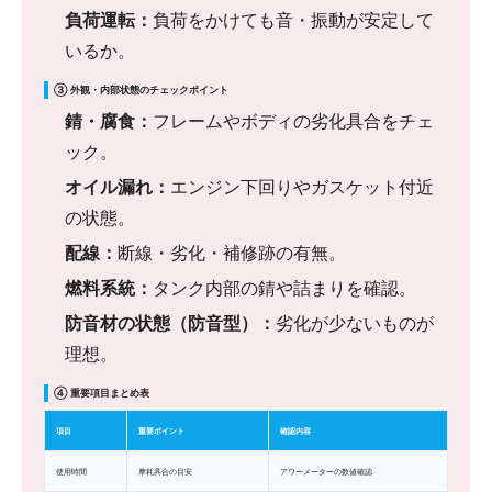
負荷運転：
負荷をかけても音・振動が安定して
いるか。
③ 外観・内部状態のチェックポイント
錆・腐食：
フレームやボディの劣化具合をチェ
ック。
オイル漏れ：
エンジン下回りやガスケット付近
の状態。
配線：
断線・劣化・補修跡の有無。
燃料系統：
タンク内部の錆や詰まりを確認。
防音材の状態（防音型）：
劣化が少ないものが
理想。
④ 重要項目まとめ表
項目
重要ポイント
確認内容
使用時間
摩耗具合の目安
アワーメーターの数値確認