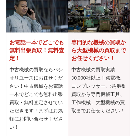
お電話一本でどこでも
専門的な機械の買取か
無料出張買取！無料査
ら
大型機械の買取まで
定！
お任せください！
中古機械の買取ならパシ
中古機械の買取実績
オリユースにお任せくだ
30,000社以上！発電機、
さい！中古機械をお電話
コンプレッサー、溶接機
一本でどこでも無料出張
買取から専門機械工具、
買取・無料査定させてい
工作機械、大型機械の買
ただきます！まずはお気
取までお任せください！
軽にお問い合わせくださ
い！