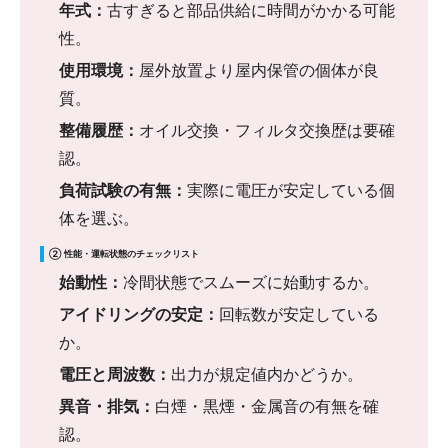
年式：
古すぎると部品供給に時間がかかる可能
性。
使用環境：
屋外放置より屋内保管の個体が良
質。
整備履歴：
オイル交換・フィルタ交換歴は要確
認。
負荷試験の有無：
実際に電圧が安定している個
体を選ぶ。
② 性能・運転状態のチェックリスト
始動性：
冷間状態でスムーズに始動するか。
アイドリングの安定：
回転数が安定している
か。
電圧と周波数：
出力が規定値内かどうか。
異音・排気：
白煙・黒煙・金属音の有無を確
認。