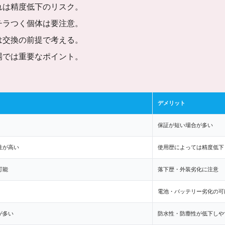
れは精度低下のリスク。
チラつく個体は要注意。
は交換の前提で考える。
場では重要なポイント。
デメリット
保証が短い場合が多い
性が高い
使用歴によっては精度低下
可能
落下歴・外装劣化に注意
電池・バッテリー劣化の可
が多い
防水性・防塵性が低下しや