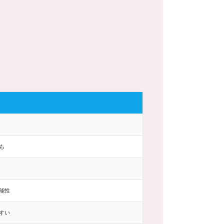
も
能性
すい