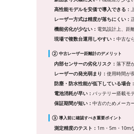
高性能モデルを安価で導入できる：
レーザー方式は精度が落ちにくい：
機能劣化が少ない：
電気設計上、距
現場で複数台運用しやすい：
中古な
② 中古レーザー距離計のデメリット
内部センサーの劣化リスク：
落下歴
レーザーの発光弱まり：
使用時間が
防塵・防水性能が低下している場合
電池消耗が早い：
バッテリー搭載モ
保証期間が短い：
中古のためメーカ
③ 導入前に確認すべき重要ポイント
測定精度のテスト：
1m・5m・10