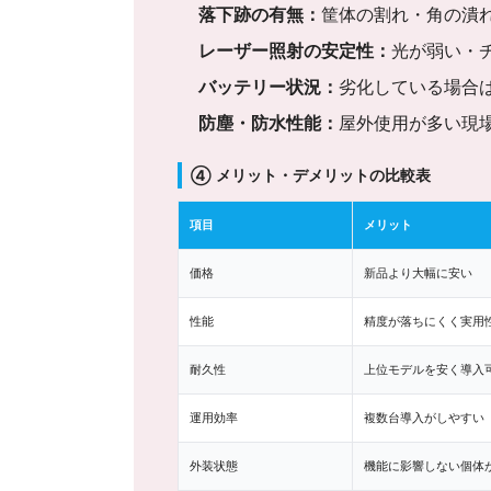
落下跡の有無：
筐体の割れ・角の潰
レーザー照射の安定性：
光が弱い・
バッテリー状況：
劣化している場合
防塵・防水性能：
屋外使用が多い現
④ メリット・デメリットの比較表
項目
メリット
価格
新品より大幅に安い
性能
精度が落ちにくく実用
耐久性
上位モデルを安く導入
運用効率
複数台導入がしやすい
外装状態
機能に影響しない個体