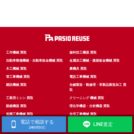
工作機械 買取
歯科技工機器 買取
自動車整備機械・自動車板金機械 買取
金属加工機械・建築板金機械 買取
木工機械 買取
農機具 買取
管工事機械 買取
電設工事機械 買取
建設機械 買取
合鍵製造・靴修理・革製品製造加工 買
取
工業用ミシン 買取
クリーニング 機械 買取
眼鏡機器 買取
理化学機器・分析機器 買取
造園工事機械 買取
住宅工事機械 買取
電話で相談する
清掃道具･機械 買取
測量機器 買取
LINE査定
24時間対応
映像・音響制作・スタジオ機器 買取
食品加工機械 買取