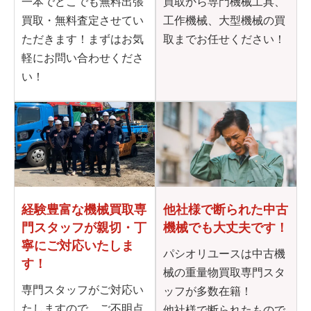
一本でどこでも無料出張
買取から専門機械工具、
買取・無料査定させてい
工作機械、大型機械の買
ただきます！まずはお気
取までお任せください！
軽にお問い合わせくださ
い！
他社様で断られた
中古
経験豊富な機械買取専
機械でも大丈夫です！
門
スタッフが親切・丁
寧に
ご対応いたしま
パシオリユースは中古機
す！
械の重量物買取専門スタ
専門スタッフがご対応い
ッフが多数在籍！
たしますので、ご不明点
他社様で断られたもので