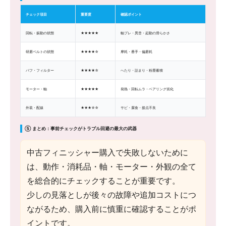
チェック項目
重要度
確認ポイント
回転・振動の状態
★★★★★
軸ブレ・異音・起動の滑らかさ
研磨ベルトの状態
★★★★☆
摩耗・番手・偏磨耗
バフ・フィルター
★★★★☆
へたり・詰まり・粉塵蓄積
モーター・軸
★★★★★
発熱・回転ムラ・ベアリング劣化
外装・配線
★★★☆☆
サビ・腐食・接点不良
⑤ まとめ：事前チェックがトラブル回避の最大の武器
中古フィニッシャー購入で失敗しないために
は、動作・消耗品・軸・モーター・外観の全て
を総合的にチェックすることが重要です。
少しの見落としが後々の故障や追加コストにつ
ながるため、購入前に慎重に確認することがポ
イントです。