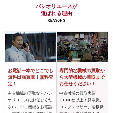
パシオリユースが
選ばれる理由
REASONS
お電話一本でどこでも
専門的な機械の買取か
無料出張買取！無料査
ら
大型機械の買取まで
定！
お任せください！
中古機械の買取ならパシ
中古機械の買取実績
オリユースにお任せくだ
30,000社以上！発電機、
さい！中古機械をお電話
コンプレッサー、溶接機