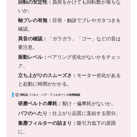
回転の安定性：
負荷をかけても回転数が落ちな
いか。
軸ブレの有無：
目視・触診でブレやガタつきを
確認。
異音の確認：
「ガラガラ」「ゴー」などの音は
要注意。
振動レベル：
ベアリング劣化がないかをチェッ
ク。
立ち上がりのスムーズさ：
モーター劣化がある
と起動に時間がかかる。
② 消耗品（ベルト・バフ・フィルター）の状態確認
研磨ベルトの摩耗：
裂け・偏摩耗がないか。
バフのへたり：
仕上がり品質に直結する部分。
集塵フィルターの詰まり：
吸引力低下の原因
に。