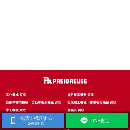
工作機械 買取
歯科技工機器 買取
自動車整備機械・自動車板金機械 買取
金属加工機械・建築板金機械 買取
木工機械 買取
農機具 買取
電話で相談する
管工事機械 買取
電設工事機械 買取
LINE査定
24時間対応
建設機械 買取
合鍵製造・靴修理・革製品製造加工 買