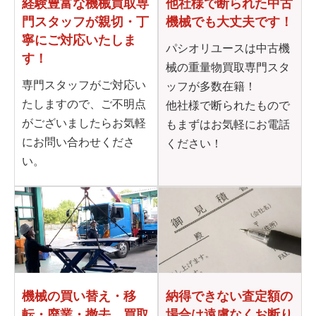
他社様で断られた
中古
経験豊富な機械買取専
機械でも大丈夫です！
門
スタッフが親切・丁
寧に
ご対応いたしま
パシオリユースは中古機
す！
械の重量物買取専門スタ
専門スタッフがご対応い
ッフが多数在籍！
たしますので、ご不明点
他社様で断られたもので
がございましたらお気軽
もまずはお気軽にお電話
にお問い合わせくださ
ください！
い。
機械の買い替え・移
納得できない査定額の
転・
廃業・撤去、買取
場合は
遠慮なくお断り