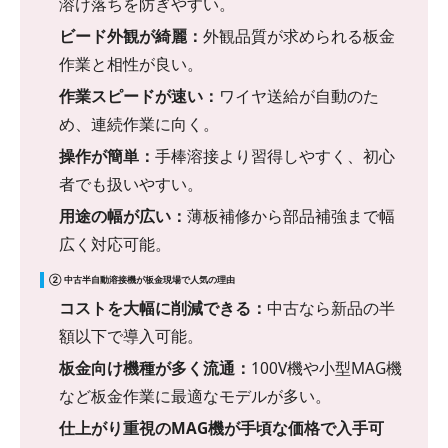
溶け落ちを防ぎやすい。
ビード外観が綺麗：
外観品質が求められる板金
作業と相性が良い。
作業スピードが速い：
ワイヤ送給が自動のた
め、連続作業に向く。
操作が簡単：
手棒溶接より習得しやすく、初心
者でも扱いやすい。
用途の幅が広い：
薄板補修から部品補強まで幅
広く対応可能。
② 中古半自動溶接機が板金現場で人気の理由
コストを大幅に削減できる：
中古なら新品の半
額以下で導入可能。
板金向け機種が多く流通：
100V機や小型MAG機
など板金作業に最適なモデルが多い。
仕上がり重視のMAG機が手頃な価格で入手可