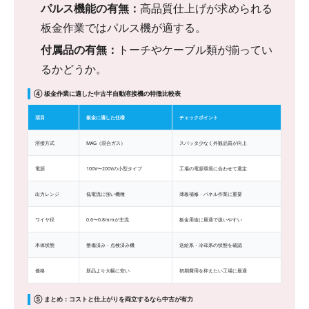
パルス機能の有無：
高品質仕上げが求められる
板金作業ではパルス機が適する。
付属品の有無：
トーチやケーブル類が揃ってい
るかどうか。
④ 板金作業に適した中古半自動溶接機の特徴比較表
項目
板金に適した仕様
チェックポイント
溶接方式
MAG（混合ガス）
スパッタ少なく外観品質が向上
電源
100V〜200Vの小型タイプ
工場の電源環境に合わせて選定
出力レンジ
低電流に強い機種
薄板補修・パネル作業に重要
ワイヤ径
0.6〜0.8mmが主流
板金用途に最適で扱いやすい
本体状態
整備済み・点検済み機
送給系・冷却系の状態を確認
価格
新品より大幅に安い
初期費用を抑えたい工場に最適
⑤ まとめ：コストと仕上がりを両立するなら中古が有力