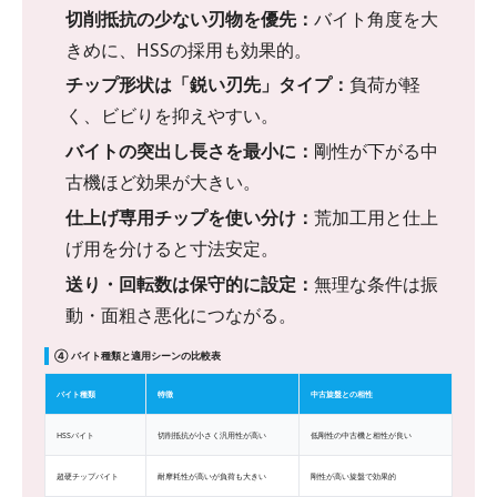
切削抵抗の少ない刃物を優先：
バイト角度を大
きめに、HSSの採用も効果的。
チップ形状は「鋭い刃先」タイプ：
負荷が軽
く、ビビりを抑えやすい。
バイトの突出し長さを最小に：
剛性が下がる中
古機ほど効果が大きい。
仕上げ専用チップを使い分け：
荒加工用と仕上
げ用を分けると寸法安定。
送り・回転数は保守的に設定：
無理な条件は振
動・面粗さ悪化につながる。
④ バイト種類と適用シーンの比較表
バイト種類
特徴
中古旋盤との相性
HSSバイト
切削抵抗が小さく汎用性が高い
低剛性の中古機と相性が良い
超硬チップバイト
耐摩耗性が高いが負荷も大きい
剛性が高い旋盤で効果的