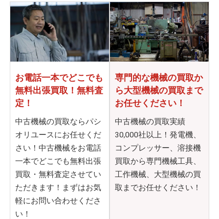
お電話一本でどこでも
専門的な機械の買取か
無料出張買取！無料査
ら
大型機械の買取まで
定！
お任せください！
中古機械の買取ならパシ
中古機械の買取実績
オリユースにお任せくだ
30,000社以上！発電機、
さい！中古機械をお電話
コンプレッサー、溶接機
一本でどこでも無料出張
買取から専門機械工具、
買取・無料査定させてい
工作機械、大型機械の買
ただきます！まずはお気
取までお任せください！
軽にお問い合わせくださ
い！