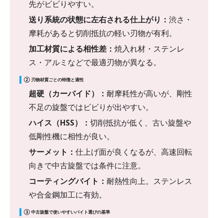
先がビビりやすい。
送り系統の状態に左右される仕上がり：
渋さ・
摩耗があると切削抵抗の軽い刃物が有利。
加工材質による相性差：
焼入れ材・ステンレ
ス・アルミなどで最適刃物が異なる。
② 刃物材質ごとの特徴と適性
超硬（カーバイド）：
耐摩耗性が高いが、剛性
不足の旋盤ではビビりが出やすい。
ハイス（HSS）：
切削抵抗が低く、古い旋盤や
低剛性機に相性が良い。
サーメット：
仕上げ面が良くなるが、高速回転
向きで中古旋盤では条件に注意。
コーティングバイト：
耐熱性向上。ステンレス
や合金鋼加工に有効。
③ 中古旋盤で使いやすいバイト選びの基準