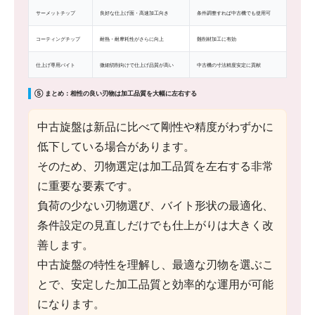
サーメットチップ
良好な仕上げ面・高速加工向き
条件調整すれば中古機でも使用可
コーティングチップ
耐熱・耐摩耗性がさらに向上
難削材加工に有効
仕上げ専用バイト
微細切削向けで仕上げ品質が高い
中古機の寸法精度安定に貢献
⑤ まとめ：相性の良い刃物は加工品質を大幅に左右する
中古旋盤は新品に比べて剛性や精度がわずかに
低下している場合があります。
そのため、刃物選定は加工品質を左右する非常
に重要な要素です。
負荷の少ない刃物選び、バイト形状の最適化、
条件設定の見直しだけでも仕上がりは大きく改
善します。
中古旋盤の特性を理解し、最適な刃物を選ぶこ
とで、安定した加工品質と効率的な運用が可能
になります。