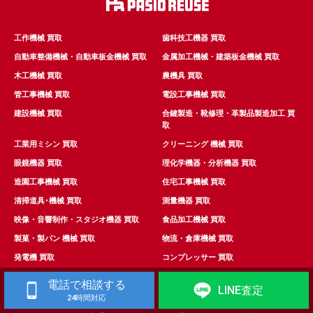
工作機械 買取
歯科技工機器 買取
自動車整備機械・自動車板金機械 買取
金属加工機械・建築板金機械 買取
木工機械 買取
農機具 買取
管工事機械 買取
電設工事機械 買取
建設機械 買取
合鍵製造・靴修理・革製品製造加工 買
取
工業用ミシン 買取
クリーニング 機械 買取
眼鏡機器 買取
理化学機器・分析機器 買取
造園工事機械 買取
住宅工事機械 買取
清掃道具･機械 買取
測量機器 買取
映像・音響制作・スタジオ機器 買取
食品加工機械 買取
製菓・製パン 機械 買取
物流・倉庫機械 買取
発電機 買取
コンプレッサー 買取
溶接機 買取
その他の強化機械 買取
電話で相談する
LINE査定
24時間対応