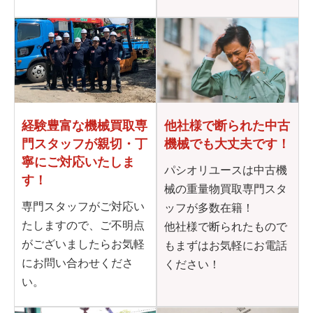
他社様で断られた
中古
経験豊富な機械買取専
機械でも大丈夫です！
門
スタッフが親切・丁
寧に
ご対応いたしま
パシオリユースは中古機
す！
械の重量物買取専門スタ
専門スタッフがご対応い
ッフが多数在籍！
たしますので、ご不明点
他社様で断られたもので
がございましたらお気軽
もまずはお気軽にお電話
にお問い合わせくださ
ください！
い。