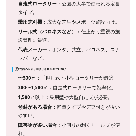
自走式ロータリー：
公園の大半で使われる定番
タイプ。
乗用芝刈機：
広大な芝生やスポーツ施設向け。
リール式（バロネスなど）：
仕上がり重視の施
設管理に最適。
代表メーカー：
ホンダ、共立、バロネス、スナ
ッパーなど。
② 芝面の広さと地形から見るモデル選び
〜300㎡：
手押し式・小型ロータリーが最適。
300〜1,500㎡：
自走式ロータリーで効率化。
1,500㎡以上：
乗用型や大型自走式が必要。
傾斜がある場合：
軽量タイプやデフ付きが扱い
やすい。
障害物が多い場合：
小回りの利くリール式が便
利。