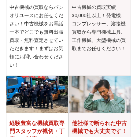
中古機械の買取ならパシ
中古機械の買取実績
オリユースにお任せくだ
30,000社以上！発電機、
さい！中古機械をお電話
コンプレッサー、溶接機
一本でどこでも無料出張
買取から専門機械工具、
買取・無料査定させてい
工作機械、大型機械の買
ただきます！まずはお気
取までお任せください！
軽にお問い合わせくださ
い！
他社様で断られた
中古
経験豊富な機械買取専
機械でも大丈夫です！
門
スタッフが親切・丁