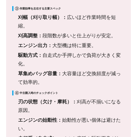
③ 作業効率を左右する主要スペック
刈幅（刈り取り幅）：
広いほど作業時間を短
縮。
刈高調整：
段階数が多いと仕上がりが安定。
エンジン出力：
大型機は特に重要。
駆動方式：
自走式か手押しかで負荷が大きく変
化。
草集めバッグ容量：
大容量ほど交換頻度が減っ
て効率的。
④ 中古購入時のチェックポイント
刃の状態（欠け・摩耗）：
刈高が不揃いになる
原因。
エンジンの始動性：
始動性が悪い個体は避けた
い。