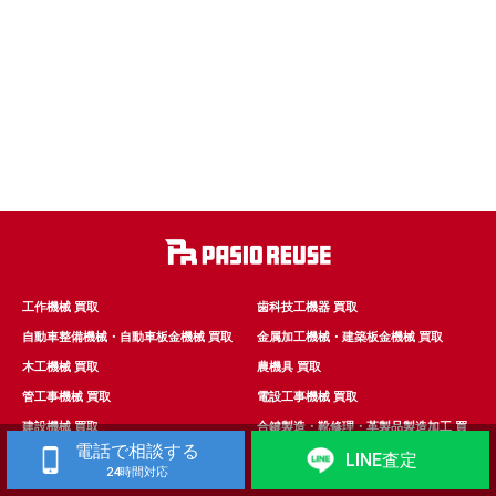
工作機械 買取
歯科技工機器 買取
自動車整備機械・自動車板金機械 買取
金属加工機械・建築板金機械 買取
木工機械 買取
農機具 買取
管工事機械 買取
電設工事機械 買取
建設機械 買取
合鍵製造・靴修理・革製品製造加工 買
取
電話で相談する
LINE査定
24時間対応
工業用ミシン 買取
クリーニング 機械 買取