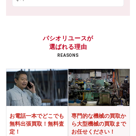
パシオリユースが
選ばれる理由
REASONS
お電話一本でどこでも
専門的な機械の買取か
無料出張買取！無料査
ら
大型機械の買取まで
定！
お任せください！