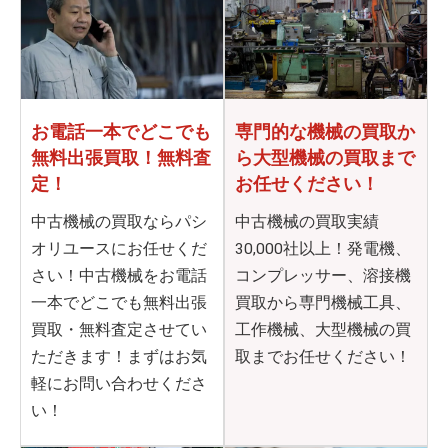
お電話一本でどこでも
専門的な機械の買取か
無料出張買取！無料査
ら
大型機械の買取まで
定！
お任せください！
中古機械の買取ならパシ
中古機械の買取実績
オリユースにお任せくだ
30,000社以上！発電機、
さい！中古機械をお電話
コンプレッサー、溶接機
一本でどこでも無料出張
買取から専門機械工具、
買取・無料査定させてい
工作機械、大型機械の買
ただきます！まずはお気
取までお任せください！
軽にお問い合わせくださ
い！