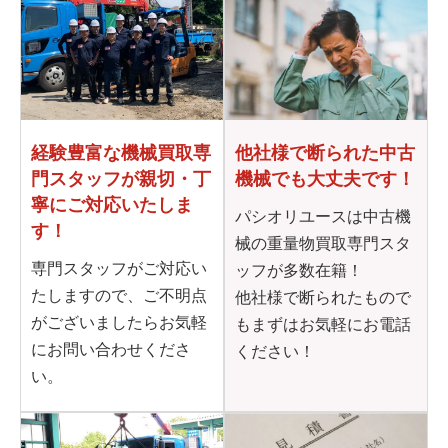
他社様で断られた
中古
経験豊富な機械買取専
機械でも大丈夫です！
門
スタッフが親切・丁
寧に
ご対応いたしま
パシオリユースは中古機
す！
械の重量物買取専門スタ
専門スタッフがご対応い
ッフが多数在籍！
たしますので、ご不明点
他社様で断られたもので
がございましたらお気軽
もまずはお気軽にお電話
にお問い合わせくださ
ください！
い。