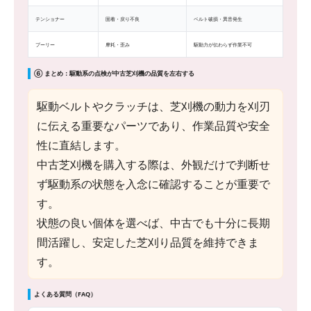
テンショナー
固着・戻り不良
ベルト破損・異音発生
プーリー
摩耗・歪み
駆動力が伝わらず作業不可
⑥ まとめ：駆動系の点検が中古芝刈機の品質を左右する
駆動ベルトやクラッチは、芝刈機の動力を刈刃
に伝える重要なパーツであり、作業品質や安全
性に直結します。
中古芝刈機を購入する際は、外観だけで判断せ
ず駆動系の状態を入念に確認することが重要で
す。
状態の良い個体を選べば、中古でも十分に長期
間活躍し、安定した芝刈り品質を維持できま
す。
よくある質問（FAQ）