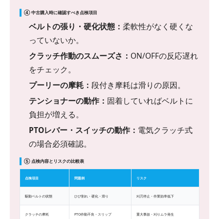
④ 中古購入時に確認すべき点検項目
ベルトの張り・硬化状態：
柔軟性がなく硬くな
っていないか。
クラッチ作動のスムーズさ：
ON/OFFの反応遅れ
をチェック。
プーリーの摩耗：
段付き摩耗は滑りの原因。
テンショナーの動作：
固着していればベルトに
負担が増える。
PTOレバー・スイッチの動作：
電気クラッチ式
の場合必須確認。
⑤ 点検内容とリスクの比較表
点検項目
問題例
リスク
駆動ベルトの状態
ひび割れ・硬化・滑り
刈刃停止・作業効率低下
クラッチの摩耗
PTO作動不良・スリップ
重大事故・刈りムラ発生