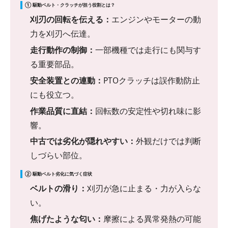
① 駆動ベルト・クラッチが担う役割とは？
刈刃の回転を伝える：
エンジンやモーターの動
力を刈刃へ伝達。
走行動作の制御：
一部機種では走行にも関与す
る重要部品。
安全装置との連動：
PTOクラッチは誤作動防止
にも役立つ。
作業品質に直結：
回転数の安定性や切れ味に影
響。
中古では劣化が隠れやすい：
外観だけでは判断
しづらい部位。
② 駆動ベルト劣化に気づく症状
ベルトの滑り：
刈刃が急に止まる・力が入らな
い。
焦げたような匂い：
摩擦による異常発熱の可能