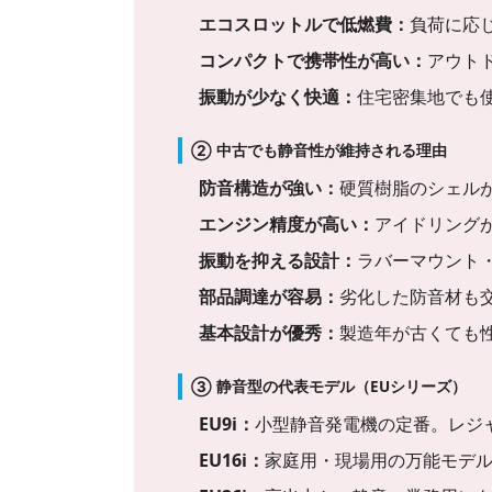
エコスロットルで低燃費：
負荷に応
コンパクトで携帯性が高い：
アウト
振動が少なく快適：
住宅密集地でも
② 中古でも静音性が維持される理由
防音構造が強い：
硬質樹脂のシェル
エンジン精度が高い：
アイドリング
振動を抑える設計：
ラバーマウント
部品調達が容易：
劣化した防音材も
基本設計が優秀：
製造年が古くても
③ 静音型の代表モデル（EUシリーズ）
EU9i：
小型静音発電機の定番。レジ
EU16i：
家庭用・現場用の万能モデ