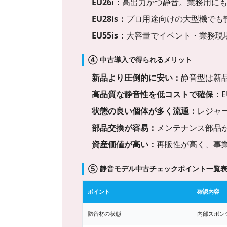
EU26i：
高出力かつ静音。業務用に
EU28is：
プロ用途向けの大型機でも
EU55is：
大容量でイベント・業務現
④ 中古導入で得られるメリット
新品より圧倒的に安い：
静音型は新
高品質な静音性を低コストで確保：
状態の良い個体が多く流通：
レジャ
部品交換が容易：
メンテナンス部品
資産価値が高い：
再販性が高く、事
⑤ 静音モデル中古チェックポイント一覧
ポイント
確認内容
防音材の状態
内部スポン