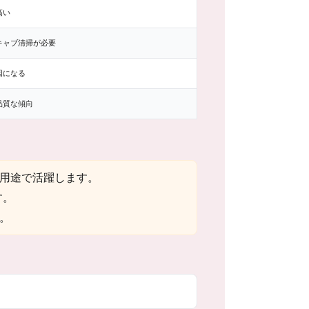
高い
キャブ清掃が必要
因になる
品質な傾向
用途で活躍します。
す。
。