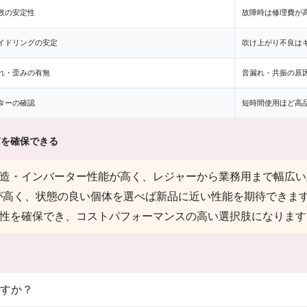
数の安定性
故障時は修理費が
イドリングの安定
吹け上がり不良は
れ・歪みの有無
音漏れ・共振の原
ターの確認
短時間使用ほど高
質を確保できる
造・インバーター性能が高く、レジャーから業務用まで幅広い
が高く、状態の良い個体を選べば新品に近い性能を期待できま
性を確保でき、コストパフォーマンスの高い選択肢になります
すか？