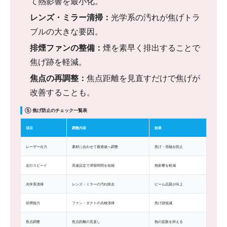
て熱影響を最小化。
レンズ・ミラー清掃：
光学系の汚れが焦げトラ
ブルの大きな要因。
排煙ファンの整備：
煙を素早く排出することで
焦げ跡を軽減。
焦点の再調整：
焦点距離を見直すだけで焦げが
改善することも。
⑤ 焦げ防止のチェック一覧表
項目
調整内容
効果
レーザー出力
素材に合わせて最適値へ調整
焦げ・溶融を防止
走行スピード
高速設定で滞留時間を短縮
熱影響を軽減
光学系清掃
レンズ・ミラーの汚れ除去
ビーム品質が向上
排煙能力
ファン・ダクトの点検清掃
焦げ跡低減
焦点調整
焦点距離の見直し
熱の拡散を抑える