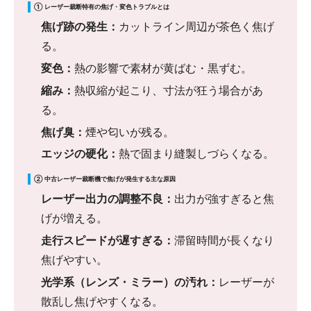
① レーザー裁断特有の焦げ・変色トラブルとは
焦げ跡の発生：
カットライン周辺が茶色く焦げ
る。
変色：
熱の影響で素材が黄ばむ・黒ずむ。
縮み：
熱収縮が起こり、寸法が狂う場合があ
る。
焦げ臭：
煙や匂いが残る。
エッジの硬化：
熱で固まり縫製しづらくなる。
② 中古レーザー裁断機で焦げが発生する主な原因
レーザー出力の調整不良：
出力が強すぎると焦
げが増える。
走行スピードが遅すぎる：
滞留時間が長くなり
焦げやすい。
光学系（レンズ・ミラー）の汚れ：
レーザーが
散乱し焦げやすくなる。