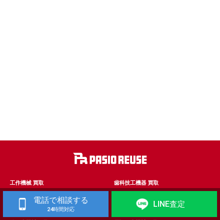
工作機械 買取
歯科技工機器 買取
自動車整備機械・自動車板金機械 買取
金属加工機械・建築板金機械 買取
電話で相談する
LINE査定
木工機械 買取
農機具 買取
24時間対応