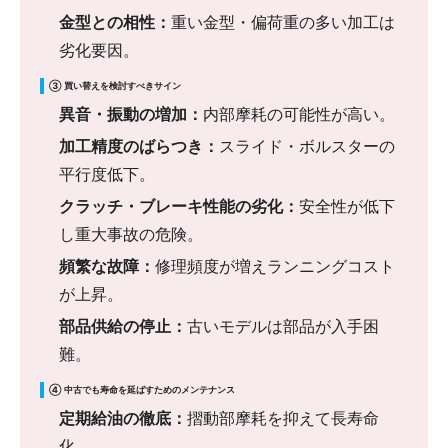
金型との相性：
重い金型・偏荷重の多い加工は
劣化要因。
③ 買い替えを検討すべきサイン
異音・振動の増加：
内部摩耗の可能性が高い。
加工精度のばらつき：
スライド・ボルスターの
平行度低下。
クラッチ・ブレーキ性能の劣化：
安全性が低下
し重大事故の危険。
頻繁な故障：
修理頻度が増えランニングコスト
が上昇。
部品供給の停止：
古いモデルは部品が入手困
難。
④ 中古でも寿命を延ばすためのメンテナンス
定期給油の徹底：
摺動部摩耗を抑えて長寿命
化。