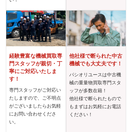
他社様で断られた
中古
経験豊富な機械買取専
機械でも大丈夫です！
門
スタッフが親切・丁
寧に
ご対応いたしま
パシオリユースは中古機
す！
械の重量物買取専門スタ
専門スタッフがご対応い
ッフが多数在籍！
たしますので、ご不明点
他社様で断られたもので
がございましたらお気軽
もまずはお気軽にお電話
にお問い合わせくださ
ください！
い。