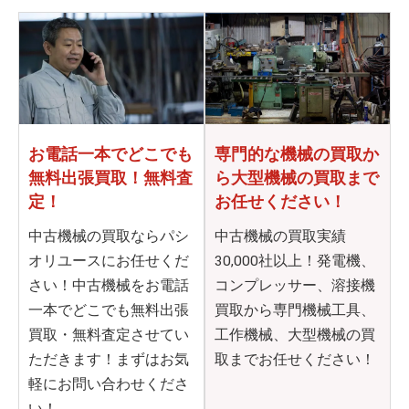
お電話一本でどこでも
専門的な機械の買取か
無料出張買取！無料査
ら
大型機械の買取まで
定！
お任せください！
中古機械の買取ならパシ
中古機械の買取実績
オリユースにお任せくだ
30,000社以上！発電機、
さい！中古機械をお電話
コンプレッサー、溶接機
一本でどこでも無料出張
買取から専門機械工具、
買取・無料査定させてい
工作機械、大型機械の買
ただきます！まずはお気
取までお任せください！
軽にお問い合わせくださ
い！