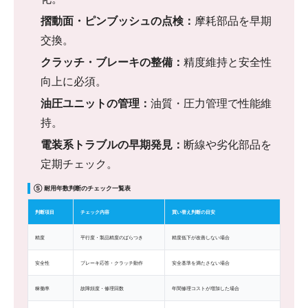
摺動面・ピンブッシュの点検：
摩耗部品を早期
交換。
クラッチ・ブレーキの整備：
精度維持と安全性
向上に必須。
油圧ユニットの管理：
油質・圧力管理で性能維
持。
電装系トラブルの早期発見：
断線や劣化部品を
定期チェック。
⑤ 耐用年数判断のチェック一覧表
判断項目
チェック内容
買い替え判断の目安
精度
平行度・製品精度のばらつき
精度低下が改善しない場合
安全性
ブレーキ応答・クラッチ動作
安全基準を満たさない場合
稼働率
故障頻度・修理回数
年間修理コストが増加した場合