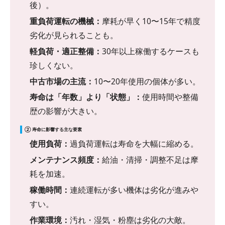
後）。
重負荷運転の機械：
摩耗が早く10〜15年で精度
劣化が見られることも。
軽負荷・適正整備：
30年以上稼働するケースも
珍しくない。
中古市場の主流：
10〜20年使用の個体が多い。
寿命は「年数」より「状態」：
使用時間や整備
歴の影響が大きい。
② 寿命に影響する主な要素
使用負荷：
過負荷運転は寿命を大幅に縮める。
メンテナンス頻度：
給油・清掃・調整不足は摩
耗を加速。
稼働時間：
連続運転が多い機体は劣化が進みや
すい。
作業環境：
汚れ・湿気・粉塵は劣化の大敵。