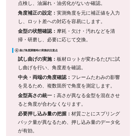
点検し、油漏れ・油劣化がないか確認。
角度補正の設定：
実測角度を元に補正値を入力
し、ロット差への対応を容易にします。
金型の状態確認：
摩耗・欠け・汚れなどを清
掃・研磨し、必要に応じて交換。
④ 曲げ角度調整時の実務的注意点
試し曲げの実施：
板材ロットが変わるたびに試
し曲げを行い、角度差を確認。
中央・両端の角度確認：
フレームたわみの影響
を見るため、複数箇所で角度を測定します。
金型高さの統一：
高さが異なる金型を混在させ
ると角度が合わなくなります。
必要押し込み量の把握：
材質ごとにスプリング
バック量が異なるため、押し込み量のデータ化
が有効。