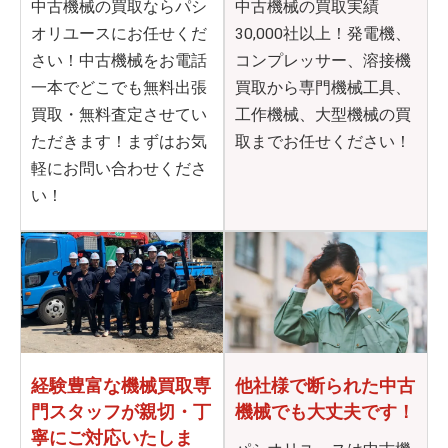
中古機械の買取ならパシ
中古機械の買取実績
オリユースにお任せくだ
30,000社以上！発電機、
さい！中古機械をお電話
コンプレッサー、溶接機
一本でどこでも無料出張
買取から専門機械工具、
買取・無料査定させてい
工作機械、大型機械の買
ただきます！まずはお気
取までお任せください！
軽にお問い合わせくださ
い！
他社様で断られた
中古
経験豊富な機械買取専
機械でも大丈夫です！
門
スタッフが親切・丁
寧に
ご対応いたしま