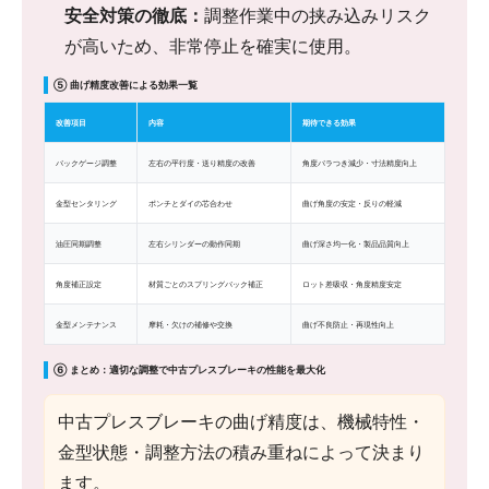
安全対策の徹底：
調整作業中の挟み込みリスク
が高いため、非常停止を確実に使用。
⑤ 曲げ精度改善による効果一覧
改善項目
内容
期待できる効果
バックゲージ調整
左右の平行度・送り精度の改善
角度バラつき減少・寸法精度向上
金型センタリング
ポンチとダイの芯合わせ
曲げ角度の安定・反りの軽減
油圧同期調整
左右シリンダーの動作同期
曲げ深さ均一化・製品品質向上
角度補正設定
材質ごとのスプリングバック補正
ロット差吸収・角度精度安定
金型メンテナンス
摩耗・欠けの補修や交換
曲げ不良防止・再現性向上
⑥ まとめ：適切な調整で中古プレスブレーキの性能を最大化
中古プレスブレーキの曲げ精度は、機械特性・
金型状態・調整方法の積み重ねによって決まり
ます。