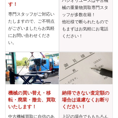
パシオリユースは中古機
す！
械の重量物買取専門スタ
専門スタッフがご対応い
ッフが多数在籍！
たしますので、ご不明点
他社様で断られたもので
がございましたらお気軽
もまずはお気軽にお電話
にお問い合わせくださ
ください！
い。
機械の買い替え・移
納得できない査定額の
転・
廃業・撤去、買取
場合は
遠慮なくお断り
いたします！
ください！
中古機械買取に自信のあ
上記の場合でももちろん