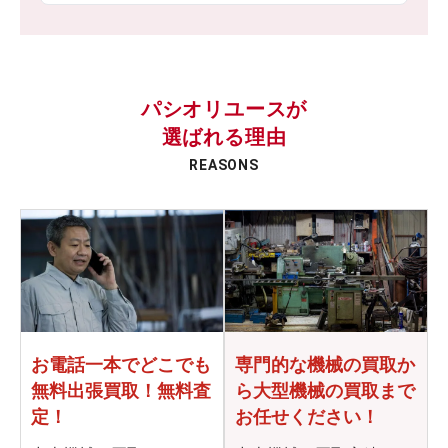
パシオリユースが
選ばれる理由
REASONS
お電話一本でどこでも
専門的な機械の買取か
無料出張買取！無料査
ら
大型機械の買取まで
定！
お任せください！