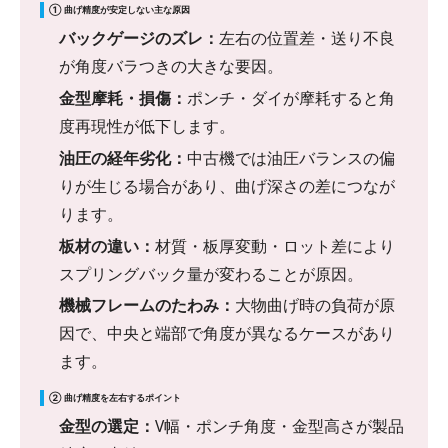
① 曲げ精度が安定しない主な原因
バックゲージのズレ：
左右の位置差・送り不良
が角度バラつきの大きな要因。
金型摩耗・損傷：
ポンチ・ダイが摩耗すると角
度再現性が低下します。
油圧の経年劣化：
中古機では油圧バランスの偏
りが生じる場合があり、曲げ深さの差につなが
ります。
板材の違い：
材質・板厚変動・ロット差により
スプリングバック量が変わることが原因。
機械フレームのたわみ：
大物曲げ時の負荷が原
因で、中央と端部で角度が異なるケースがあり
ます。
② 曲げ精度を左右するポイント
金型の選定：
V幅・ポンチ角度・金型高さが製品