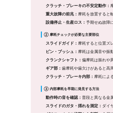
クラッチ・ブレーキの不安定動作：
重大故障の前兆：
摩耗を放置すると
設備停止・生産ロス：
予期せぬ故障
② 摩耗チェックが必要な主要部位
スライドガイド：
摩耗すると位置ズ
ピン・ブッシュ：
摩耗は金属音や振
クランクシャフト：
偏摩耗は振れや
ギア部：
歯摩耗や歯欠けがあると高
クラッチ・ブレーキ内部：
摩耗によ
③ 内部摩耗を早期に発見する方法
動作時の音を確認：
普段と異なる金
スライドのガタ・揺れを測定：
ダイ