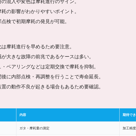
粉の混入や変色は摩耗進行のサイン。
摩耗の影響がわかりやすいポイント。
部点検で初期摩耗の発見が可能。
化は摩耗進行を早めるため要注意。
感が大きな故障の前兆であるケースは多い。
ュ・ベアリングなどは定期交換で摩耗を抑制。
間後に内部点検・再調整を行うことで寿命延長。
装置の動作不良が起きる場合もあるため要確認。
内容
期待でき
ガタ・摩耗量の測定
加工精度