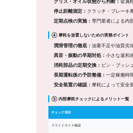
グリス・オイル状態から判断：
金属
停止距離測定：
クラッチ・ブレーキ
定期点検の実施：
専門業者による内
④ 摩耗を放置しないための実務ポイント
潤滑管理の徹底：
油量不足や油質劣
異音・振動の早期対処：
小さな違和
消耗部品の定期交換：
ピン・ブッシ
長期運転後の予防整備：
一定稼働時
安全装置の確認：
摩耗によって安全
⑤ 内部摩耗チェックによるメリット一覧
チェック項目
スライドガイド確認