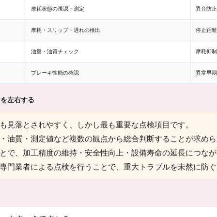
摩耗状態の視認・測定
異音防止
摩耗・スリップ・遅れの検出
停止距離
油量・油質チェック
摩耗抑制
ブレーキ性能の確認
異常早期
命を左右する
も見落とされやすく、しかし最も重要な点検項目です。
・油質・測定値など複数の観点から総合判断することが求めら
とで、加工精度の維持・安全性向上・設備寿命の延長につなが
専門業者による点検を行うことで、重大トラブルを未然に防ぐ