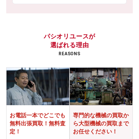
パシオリユースが
選ばれる理由
REASONS
お電話一本でどこでも
専門的な機械の買取か
無料出張買取！無料査
ら
大型機械の買取まで
定！
お任せください！