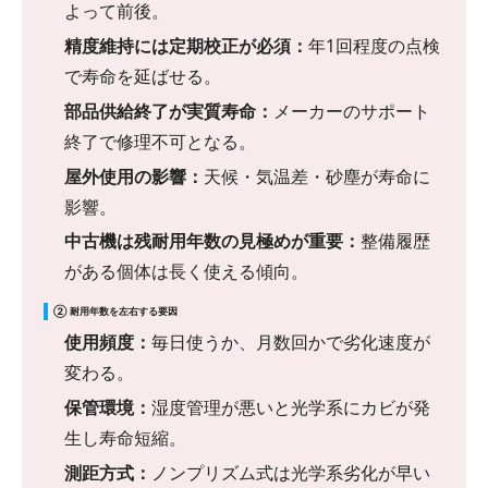
よって前後。
精度維持には定期校正が必須：
年1回程度の点検
で寿命を延ばせる。
部品供給終了が実質寿命：
メーカーのサポート
終了で修理不可となる。
屋外使用の影響：
天候・気温差・砂塵が寿命に
影響。
中古機は残耐用年数の見極めが重要：
整備履歴
がある個体は長く使える傾向。
② 耐用年数を左右する要因
使用頻度：
毎日使うか、月数回かで劣化速度が
変わる。
保管環境：
湿度管理が悪いと光学系にカビが発
生し寿命短縮。
測距方式：
ノンプリズム式は光学系劣化が早い