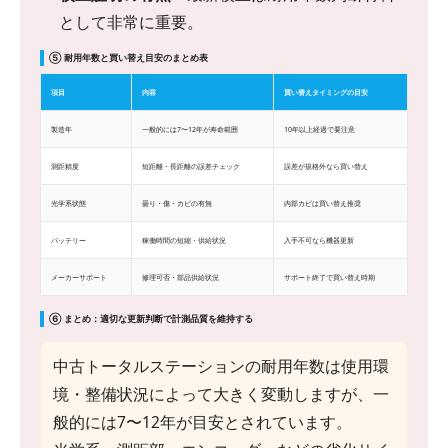
として非常に重要。
⑤ 耐用年数と買い替え目安のまとめ表
項目
内容
買い替えタイミングの目安
製造年
一般的には7〜12年が寿命範囲
10年以上経過で要注意
測距精度
短距離・長距離の誤差チェック
誤差が規格外なら買い替え
光学系状態
曇り・傷・カビの有無
内部カビは買い替え推奨
バッテリー
稼働時間の短縮・供給状況
入手不可なら機器更新
メーカーサポート
修理可否・部品供給状況
サポート終了で買い替え時期
⑥ まとめ：適切な更新判断で計測品質を維持する
中古トータルステーションの耐用年数は使用環
境・整備状況によって大きく変動しますが、一
般的には7〜12年が目安とされています。