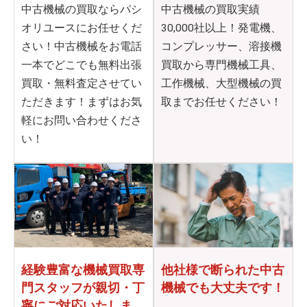
中古機械の買取ならパシ
中古機械の買取実績
オリユースにお任せくだ
30,000社以上！発電機、
さい！中古機械をお電話
コンプレッサー、溶接機
一本でどこでも無料出張
買取から専門機械工具、
買取・無料査定させてい
工作機械、大型機械の買
ただきます！まずはお気
取までお任せください！
軽にお問い合わせくださ
い！
他社様で断られた
中古
経験豊富な機械買取専
機械でも大丈夫です！
門
スタッフが親切・丁
寧に
ご対応いたしま