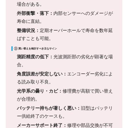
場合がある。
外部衝撃・落下：
内部センサーへのダメージが
寿命に直結。
整備状況：
定期オーバーホールで寿命を数年延
ばすことも可能。
③ 買い替えを検討すべき主なサイン
測距精度の低下：
光波測距部の劣化が顕著な場
合。
角度誤差が安定しない：
エンコーダー劣化によ
る読み取り不良。
光学系の曇り・カビ：
修理費が高額で買い替え
が合理的。
バッテリー持ちが著しく悪い：
旧型はバッテリ
ー供給終了のケースも。
メーカーサポート終了：
修理や部品交換が不可