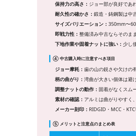
保持力の高さ：
ジョー部が良好であ
耐久性の確かさ：
鍛造・鋳鋼製は中
サイズバリエーション：
350mm〜
即戦力性：
整備済み中古ならそのま
下地作業や固着ナットに強い：
少し
④ 中古購入時に注意すべき項目
ジョー摩耗：
歯の山の鋭さや欠けの
柄の曲がり：
湾曲が大きい個体は避
調整ナットの動作：
固着がなくスム
素材の確認：
アルミは曲がりやすく
メーカー刻印：
RIDGID・MCC・
⑤ メリットと注意点のまとめ表