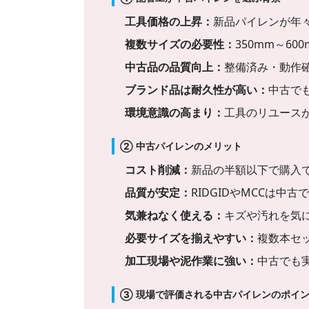
工具価格の上昇：
新品パイレンが年
複数サイズの必要性：
350mm～6
中古品の品質向上：
整備済み・動作
ブランド品は耐久性が高い：
中古で
環境意識の高まり：
工具のリユース
② 中古パイレンのメリット
コスト削減：
新品の半額以下で購入
品質が安定：
RIDGIDやMCCは中
気兼ねなく使える：
キズや汚れを気
必要サイズを揃えやすい：
複数本セ
加工現場や泥作業に強い：
中古でも
③ 現場で評価される中古パイレンのポイ