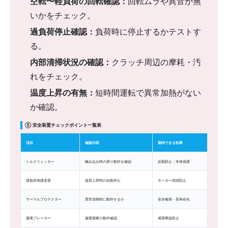
空転〜軽負荷の回転確認：
回転ムラや異音が無
いかをチェック。
過負荷停止確認：
負荷時に停止するかテストす
る。
内部清掃状況の確認：
クラッチ周辺の摩耗・汚
れをチェック。
温度上昇の有無：
短時間運転で異常加熱がない
か確認。
⑤ 安全装置チェックポイント一覧表
項目
確認内容
期待できる効果
トルクリミッター
噛み込み時の滑り動作を確認
反動防止・本体保護
過負荷保護装置
負荷上昇時の自動停止
モーター焼損防止
サーマルプロテクター
異常加熱時に動作するか
安全確保・長寿命化
漏電ブレーカー
漏電遮断の動作確認
感電事故防止