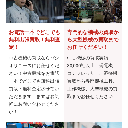
お電話一本でどこでも
専門的な機械の買取か
無料出張買取！無料査
ら
大型機械の買取まで
定！
お任せください！
中古機械の買取ならパシ
中古機械の買取実績
オリユースにお任せくだ
30,000社以上！発電機、
さい！中古機械をお電話
コンプレッサー、溶接機
一本でどこでも無料出張
買取から専門機械工具、
買取・無料査定させてい
工作機械、大型機械の買
ただきます！まずはお気
取までお任せください！
軽にお問い合わせくださ
い！