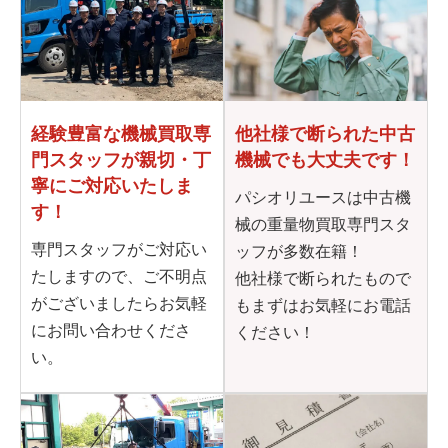
他社様で断られた
中古
経験豊富な機械買取専
機械でも大丈夫です！
門
スタッフが親切・丁
寧に
ご対応いたしま
パシオリユースは中古機
す！
械の重量物買取専門スタ
専門スタッフがご対応い
ッフが多数在籍！
たしますので、ご不明点
他社様で断られたもので
がございましたらお気軽
もまずはお気軽にお電話
にお問い合わせくださ
ください！
い。