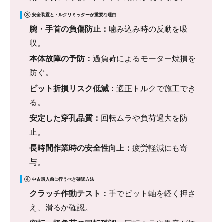
③ 安全装置とトルクリミッターが重要な理由
腕・手首の負傷防止：
噛み込み時の反動を吸
収。
本体故障の予防：
過負荷によるモーター焼損を
防ぐ。
ビット折損リスク低減：
適正トルクで施工でき
る。
安定した穿孔品質：
回転ムラや負荷過大を防
止。
長時間作業時の安全性向上：
疲労軽減にも寄
与。
④ 中古購入前に行うべき確認方法
クラッチ作動テスト：
手でビット軸を軽く押さ
え、滑るか確認。