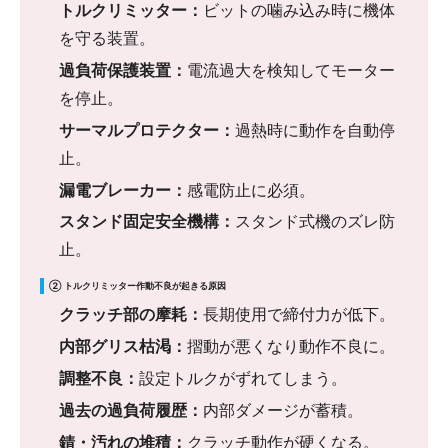
トルクリミッター：
ビットの噛み込み時に機体
を守る装置。
過負荷保護装置：
電流過大を検知してモーター
を停止。
サーマルプロテクター：
過熱時に動作を自動停
止。
漏電ブレーカー：
感電防止に必須。
スタンド固定安全機構：
スタンド式機のズレ防
止。
② トルクリミッター作動不良が起きる原因
クラッチ部の摩耗：
長期使用で締付力が低下。
内部グリス枯渇：
摺動が悪くなり動作不良に。
調整不良：
設定トルクがずれてしまう。
過去の過負荷履歴：
内部ダメージが蓄積。
錆・汚れの堆積：
クラッチ動作が硬くなる。